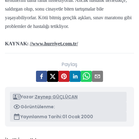
kendilerini daha rahat hissediyorlar. Ancak hastalık ilerledikçe,
saldırgan olup, sonu cinayetle biten tartışmalar bile
yaşayabiliyorlar. Kötü bitmiş gençlik aşkları, sınav maratonu gibi
problemler de hastalığı tetikliyor.
KAYNAK:
//www.hurriyet.com.tr/
Paylaş
Yazar:
Zeynep GÜÇLÜCAN
Görüntülenme:
Yayınlanma Tarihi:
01 Ocak 2000