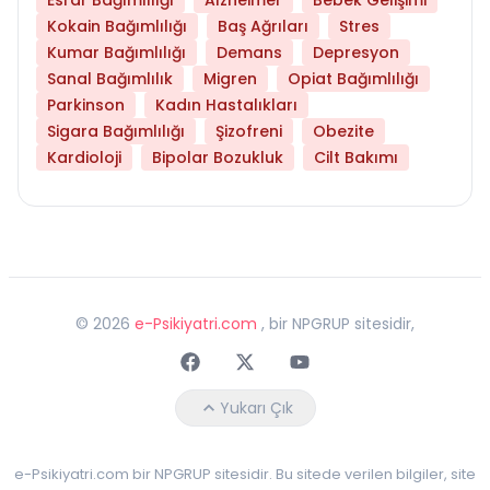
Kokain Bağımlılığı
Baş Ağrıları
Stres
Kumar Bağımlılığı
Demans
Depresyon
Sanal Bağımlılık
Migren
Opiat Bağımlılığı
Parkinson
Kadın Hastalıkları
Sigara Bağımlılığı
Şizofreni
Obezite
Kardioloji
Bipolar Bozukluk
Cilt Bakımı
©
2026
e-Psikiyatri.com
, bir NPGRUP sitesidir,
Faceebok
Twitter
Youtube
Yukarı Çık
e-Psikiyatri.com bir NPGRUP sitesidir. Bu sitede verilen bilgiler, site