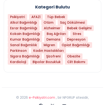
Kategori Bulutu
Psikiyatri
AFAZİ
Tüp Bebek
Alkol Bağımlılığı
Otizm
Saç Dökülmesi
Esrar Bağımlılığı
Alzheimer
Bebek Gelişimi
Kokain Bağımlılığı
Baş Ağrıları
Stres
Kumar Bağımlılığı
Demans
Depresyon
Sanal Bağımlılık
Migren
Opiat Bağımlılığı
Parkinson
Kadın Hastalıkları
Sigara Bağımlılığı
Şizofreni
Obezite
Kardioloji
Bipolar Bozukluk
Cilt Bakımı
©
2026
e-Psikiyatri.com
, bir NPGRUP sitesidir,