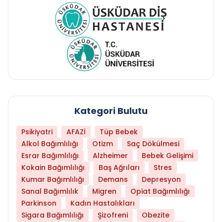
Kategori Bulutu
Psikiyatri
AFAZİ
Tüp Bebek
Alkol Bağımlılığı
Otizm
Saç Dökülmesi
Esrar Bağımlılığı
Alzheimer
Bebek Gelişimi
Kokain Bağımlılığı
Baş Ağrıları
Stres
Kumar Bağımlılığı
Demans
Depresyon
Sanal Bağımlılık
Migren
Opiat Bağımlılığı
Parkinson
Kadın Hastalıkları
Sigara Bağımlılığı
Şizofreni
Obezite