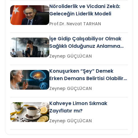
Nöroliderlik ve Vicdani Zekâ:
Geleceğin Liderlik Modeli
Prof.Dr. Nevzat TARHAN
İşe Gidip Çalışabiliyor Olmak
Sağlıklı Olduğunuz Anlamına
Gelir mi?
Zeynep GÜÇLÜCAN
Konuşurken “Şey” Demek
Erken Demans Belirtisi Olabilir
mi?
Zeynep GÜÇLÜCAN
Kahveye Limon Sıkmak
Zayıflatır mı?
Zeynep GÜÇLÜCAN