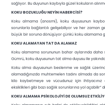
sağlıyor. Bu duyunun kaybıyla güzel kokuların alın
KOKU BOZUKLUĞU NEYİN HABERCİSİ?
Koku almama (anosmi), koku duyusunun kaybolma
sorunlarla bağlantılı gelişebiliyor ve her zaman g
büyük bir soruna dönüşüyor çünkü koku alamama gen
KOKU ALAMAYAN TAT DA ALAMAZ
Koku alamama sorununun bahar aylarında daha s
Gümrü, koku duyusunun tat alma duyusu ile yakında
Koku alma duyusunun beslenme ve sağlık üzerinde
alamadığınızda muhtemelen tadını almada da sor
kilo kaybetmeye ve vücudunuz için ihtiyacınız 
eksiklikleri gibi bazı sağlık sorunlarına yol açabilir” d
KOKU ALMAMA PSİKOLOJİYİ DE OLUMSUZ ETKİLİ