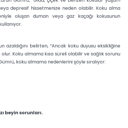
ktaran Gümrü, “Gıda, çiçek ve benzeri kokular yaşam
veya depresif hissetmenize neden olabilir. Koku alma
deniyle oluşan duman veya gaz kaçağı kokusunun
kullanıyor.
 azaldığını belirten, “Ancak koku duyusu eksikliğine
olur. Koku almama kısa süreli olabilir ve sağlık sorunu
en Gümrü, koku almama nedenlerini şöyle sıralıyor:
ı beyin sorunları.