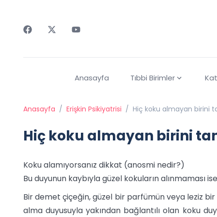
Faceebok
Twitter
Youtube
Anasayfa
Tıbbi Birimler
Kat
Anasayfa
/
Erişkin Psikiyatrisi
/
Hiç koku almayan birini 
Hiç koku almayan birini t
Koku alamıyorsanız dikkat (anosmi nedir?)
Bu duyunun kaybıyla güzel kokuların alınmaması ise
Bir demet çiçeğin, güzel bir parfümün veya leziz bir 
alma duyusuyla yakından bağlantılı olan koku duy