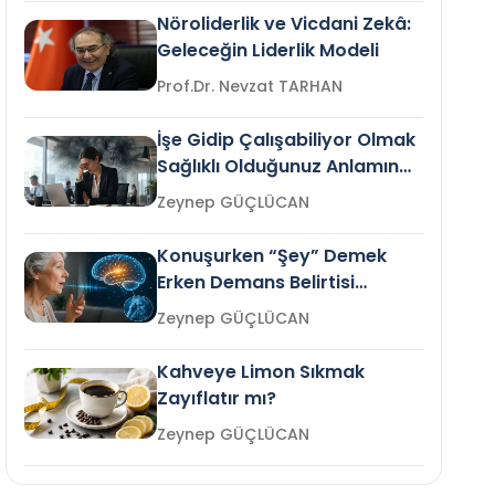
Nöroliderlik ve Vicdani Zekâ:
Geleceğin Liderlik Modeli
Prof.Dr. Nevzat TARHAN
İşe Gidip Çalışabiliyor Olmak
Sağlıklı Olduğunuz Anlamına
Gelir mi?
Zeynep GÜÇLÜCAN
Konuşurken “Şey” Demek
Erken Demans Belirtisi
Olabilir mi?
Zeynep GÜÇLÜCAN
Kahveye Limon Sıkmak
Zayıflatır mı?
Zeynep GÜÇLÜCAN