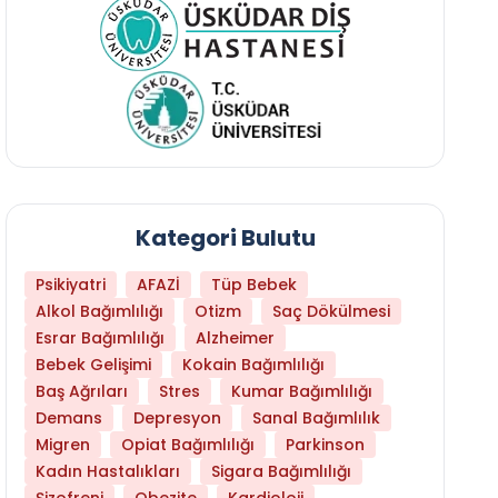
Kategori Bulutu
Psikiyatri
AFAZİ
Tüp Bebek
Alkol Bağımlılığı
Otizm
Saç Dökülmesi
Esrar Bağımlılığı
Alzheimer
Bebek Gelişimi
Kokain Bağımlılığı
Baş Ağrıları
Stres
Kumar Bağımlılığı
Daha Az Protein Tüketmek Yaşlanmayı Yava
Demans
Depresyon
Sanal Bağımlılık
Migren
Opiat Bağımlılığı
Parkinson
Kadın Hastalıkları
Sigara Bağımlılığı