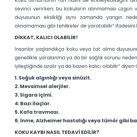
Koku almamanın ruh halini de etkileyebildiğini a
sevinci verirken, bu kokuların alınmaması üzgün 
duyusunun eksikliği aynı zamanda yangın ne
alınamaması gibi tehlikeler de yaratabilir” ifadesini 
DİKKAT, KALICI OLABİLİR!
İnsanlar yaşlandıkça koku veya tat alma duyusunun
genellikle yaralanma ya da bir sağlık sorunu neden 
iyileştiğinde azalır ya da bazen kalıcı olabilir” diy
1. Soğuk algınlığı veya sinüzit.
2. Mevsimsel alerjiler.
3. Sigara içimi.
4. Bazı ilaçlar.
5. Kafa travması.
6. İnme, Alzheimer hastalığı veya tümör gibi baz
KOKU KAYBI NASIL TEDAVİ EDİLİR?