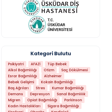
Kategori Bulutu
Psikiyatri
AFAZİ
Tüp Bebek
Alkol Bağımlılığı
Otizm
Saç Dökülmesi
Esrar Bağımlılığı
Alzheimer
Bebek Gelişimi
Kokain Bağımlılığı
Baş Ağrıları
Stres
Kumar Bağımlılığı
Daha Az Protein Tüketmek Yaşlanmayı Yava
Demans
Depresyon
Sanal Bağımlılık
Migren
Opiat Bağımlılığı
Parkinson
Kadın Hastalıkları
Sigara Bağımlılığı