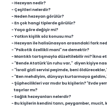
- Hezeyan nedir?
- Çeşitleri nelerdir?
- Neden hezeyan görülür?
- En çok hangi tiplerde görülür?
- Yaşa göre değişir mi?
- Yatkın kişilik söz konusu mu?
- Hezeyan ile halisünasyon arasındaki fark ned
- "Psikotik özellikli mani" ne demektir?
- Mantıklı tartışmayla düzeltilebilir mi? İkna et
- "Bende Atatürk'ün ruhu var," diyen kişiye nas
- "İsrail gizli servisi peşimde, beni öldürecekle
- "Ben mehdiyim, dünyayı kurtarmaya geldim," 
- Şüphecilikleri var mıdır bu kişilerin? "Evde ye
taşırlar mı?
- Sağlık hezeyanları nelerdir?
- Bu kişilerin kendini tanrı, peygamber, mucit, k