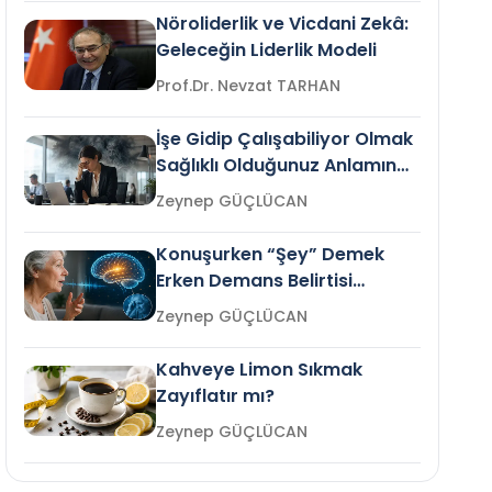
Nöroliderlik ve Vicdani Zekâ:
Geleceğin Liderlik Modeli
Prof.Dr. Nevzat TARHAN
İşe Gidip Çalışabiliyor Olmak
Sağlıklı Olduğunuz Anlamına
Gelir mi?
Zeynep GÜÇLÜCAN
Konuşurken “Şey” Demek
Erken Demans Belirtisi
Olabilir mi?
Zeynep GÜÇLÜCAN
Kahveye Limon Sıkmak
Zayıflatır mı?
Zeynep GÜÇLÜCAN