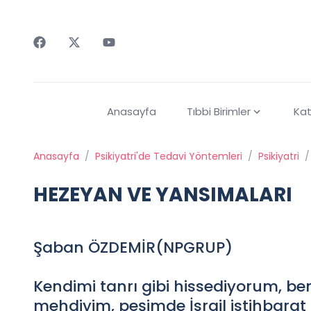
Faceebok
Twitter
Youtube
Anasayfa
Tıbbi Birimler
Kat
Anasayfa
/
Psikiyatri'de Tedavi Yöntemleri
/
Psikiyatri
/
HEZEYAN VE YANSIMALARI
Şaban ÖZDEMİR(NPGRUP)
Kendimi tanrı gibi hissediyorum, be
mehdiyim, peşimde İsrail istihbarat 