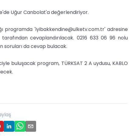
ine'de Uğur Canbolat'a değerlendiriyor.
ağı programda '
iyibakkendine@ulketv.com.tr
' adresine
 tarafından cevaplandırılacak. 0216 633 06 96 nolu
ın soruları da cevap bulacak.
rciyle buluşacak program, TÜRKSAT 2 A uydusu, KABLO
lecek.
aylaş