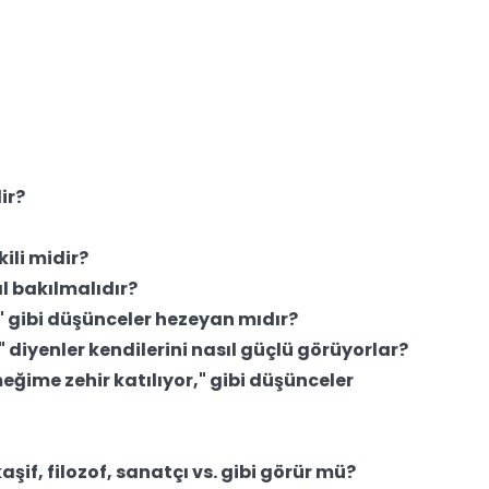
ir?
kili midir?
ıl bakılmalıdır?
r," gibi düşünceler hezeyan mıdır?
diyenler kendilerini nasıl güçlü görüyorlar?
meğime zehir katılıyor," gibi düşünceler
aşif, filozof, sanatçı vs. gibi görür mü?