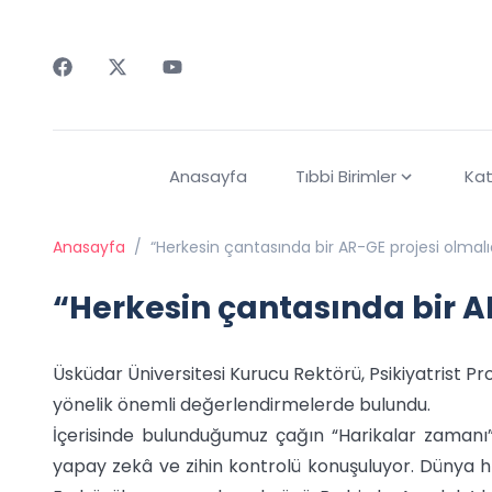
Faceebok
Twitter
Youtube
Anasayfa
Tıbbi Birimler
Kat
Anasayfa
/
“Herkesin çantasında bir AR-GE projesi olmalıd
“Herkesin çantasında bir A
Üsküdar Üniversitesi Kurucu Rektörü, Psikiyatrist Pro
yönelik önemli değerlendirmelerde bulundu.
İçerisinde bulunduğumuz çağın “Harikalar zamanı
yapay zekâ ve zihin kontrolü konuşuluyor. Dünya hız