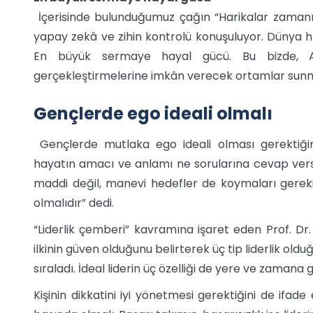
İçerisinde bulunduğumuz çağın “Harikalar zamanı
yapay zekâ ve zihin kontrolü konuşuluyor. Dünya hız
En büyük sermaye hayal gücü. Bu bizde, An
gerçekleştirmelerine imkân verecek ortamlar sunm
Gençlerde ego ideali olmalı
Gençlerde mutlaka ego ideali olması gerektiğin
hayatın amacı ve anlamı ne sorularına cevap versi
maddi değil, manevi hedefler de koymaları gerekiy
olmalıdır” dedi.
“Liderlik çemberi” kavramına işaret eden Prof. Dr
ilkinin güven olduğunu belirterek üç tip liderlik olduğ
sıraladı. İdeal liderin üç özelliği de yere ve zamana 
Kişinin dikkatini iyi yönetmesi gerektiğini de ifad