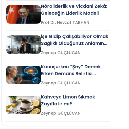
Nöroliderlik ve Vicdani Zekâ:
Geleceğin Liderlik Modeli
Prof.Dr. Nevzat TARHAN
İşe Gidip Çalışabiliyor Olmak
Sağlıklı Olduğunuz Anlamına
Gelir mi?
Zeynep GÜÇLÜCAN
Konuşurken “Şey” Demek
Erken Demans Belirtisi
Olabilir mi?
Zeynep GÜÇLÜCAN
Kahveye Limon Sıkmak
Zayıflatır mı?
Zeynep GÜÇLÜCAN