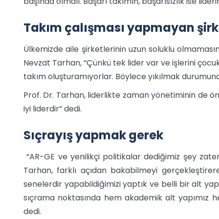
başında olmalı. Başarı takımın, başarısızlık ise lide
Takım çalışması yapmayan şirk
Ülkemizde aile şirketlerinin uzun soluklu olmaması
Nevzat Tarhan, “Çünkü tek lider var ve işlerini ço
takım oluşturamıyorlar. Böylece yıkılmak durumunda
Prof. Dr. Tarhan, liderlikte zaman yönetiminin de ö
iyi liderdir” dedi.
Sıçrayış yapmak gerek
“AR-GE ve yenilikçi politikalar dediğimiz şey zate
Tarhan, farklı açıdan bakabilmeyi gerçekleştirere
senelerdir yapabildiğimizi yaptık ve belli bir alt yap
sıçrama noktasında hem akademik alt yapımız hem
dedi.