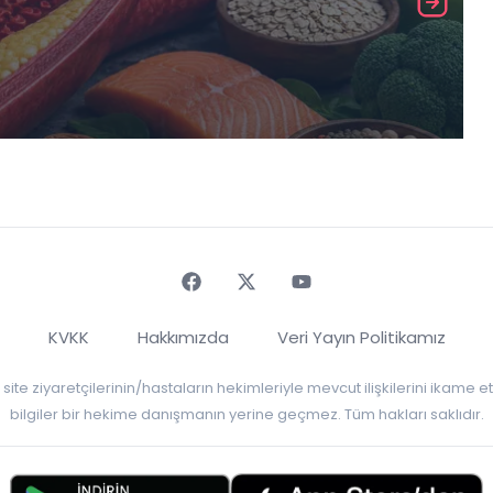
Faceebok
Twitter
Youtube
KVKK
Hakkımızda
Veri Yayın Politikamız
r, site ziyaretçilerinin/hastaların hekimleriyle mevcut ilişkilerini ikame
bilgiler bir hekime danışmanın yerine geçmez. Tüm hakları saklıdır.