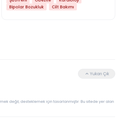
Şizofreni
Obezite
Kardioloji
Bipolar Bozukluk
Cilt Bakımı
Daha Az Protein Tüketmek Yaşlanmayı Yava
Yukarı Çık
 etmek değil, desteklemek için tasarlanmıştır. Bu sitede yer alan