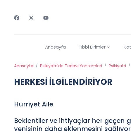
Faceebok
Twitter
Youtube
Anasayfa
Tıbbi Birimler
Kat
Anasayfa
/
Psikiyatri'de Tedavi Yöntemleri
/
Psikiyatri
/
HERKESİ İLGİLENDİRİYOR
Hürriyet Aile
Beklentiler ve ihtiyaçlar her geçen 
yenisinin daha eklenmesini sağlıyor