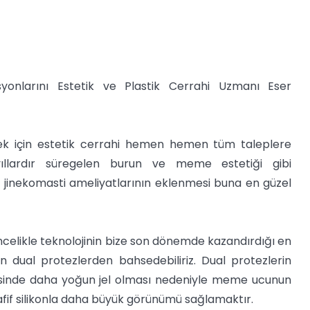
onlarını Estetik ve Plastik Cerrahi Uzmanı Eser
ilmek için estetik cerrahi hemen hemen tüm taleplere
yıllardır süregelen burun ve meme estetiği gibi
e jinekomasti ameliyatlarının eklenmesi buna en güzel
ncelikle teknolojinin bize son dönemde kazandırdığı en
 dual protezlerden bahsedebiliriz. Dual protezlerin
esinde daha yoğun jel olması nedeniyle meme ucunun
afif silikonla daha büyük görünümü sağlamaktır.