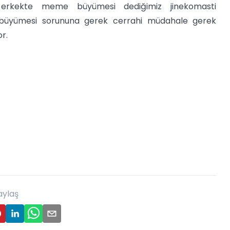
te erkekte meme büyümesi dediğimiz jinekomasti
e büyümesi sorununa gerek cerrahi müdahale gerek
r.
aylaş