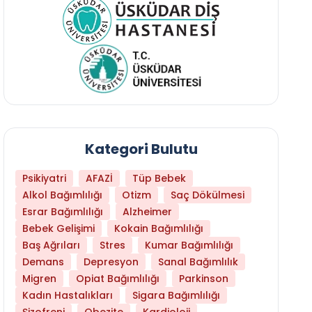
Kategori Bulutu
Psikiyatri
AFAZİ
Tüp Bebek
Alkol Bağımlılığı
Otizm
Saç Dökülmesi
Esrar Bağımlılığı
Alzheimer
Bebek Gelişimi
Kokain Bağımlılığı
Baş Ağrıları
Stres
Kumar Bağımlılığı
Daha Az Protein Tüketmek Yaşlanmayı Yava
Demans
Depresyon
Sanal Bağımlılık
Migren
Opiat Bağımlılığı
Parkinson
Kadın Hastalıkları
Sigara Bağımlılığı