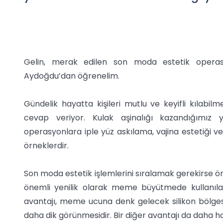
Gelin, merak edilen son moda estetik operasy
Aydoğdu’dan öğrenelim.
Gündelik hayatta kişileri mutlu ve keyifli kılab
cevap veriyor. Kulak aşinalığı kazandığımız 
operasyonlara iple yüz askılama, vajina estetiği v
örneklerdir.
Son moda estetik işlemlerini sıralamak gerekirse ö
önemli yenilik olarak meme büyütmede kullanılan
avantajı, meme ucuna denk gelecek silikon bölg
daha dik görünmesidir. Bir diğer avantajı da daha h