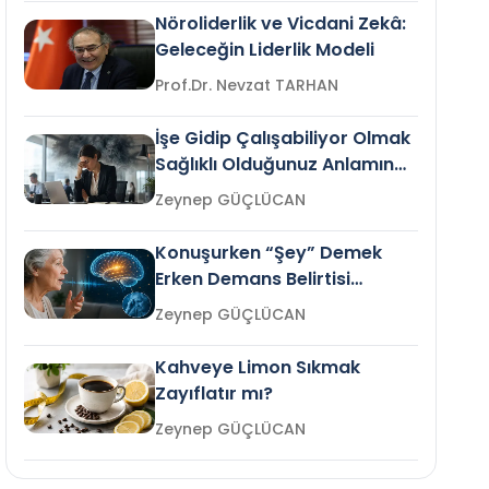
Nöroliderlik ve Vicdani Zekâ:
Geleceğin Liderlik Modeli
Prof.Dr. Nevzat TARHAN
İşe Gidip Çalışabiliyor Olmak
Sağlıklı Olduğunuz Anlamına
Gelir mi?
Zeynep GÜÇLÜCAN
Konuşurken “Şey” Demek
Erken Demans Belirtisi
Olabilir mi?
Zeynep GÜÇLÜCAN
Kahveye Limon Sıkmak
Zayıflatır mı?
Zeynep GÜÇLÜCAN