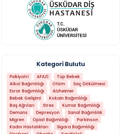
Kategori Bulutu
Psikiyatri
AFAZİ
Tüp Bebek
Alkol Bağımlılığı
Otizm
Saç Dökülmesi
Esrar Bağımlılığı
Alzheimer
Bebek Gelişimi
Kokain Bağımlılığı
Baş Ağrıları
Stres
Kumar Bağımlılığı
Hangi Yaşta Hangi Testi Yaptırmanız Gerekt
Demans
Depresyon
Sanal Bağımlılık
Migren
Opiat Bağımlılığı
Parkinson
Kadın Hastalıkları
Sigara Bağımlılığı