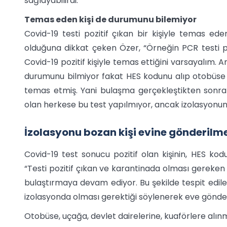
sağlayabilirdi.”
Temas eden kişi de durumunu bilemiyor
Covid-19 testi pozitif çıkan bir kişiyle temas ede
olduğuna dikkat çeken Özer, “Örneğin PCR testi poz
Covid-19 pozitif kişiyle temas ettiğini varsayalım. 
durumunu bilmiyor fakat HES kodunu alıp otobüse bin
temas etmiş. Yani bulaşma gerçekleştikten sonra in
olan herkese bu test yapılmıyor, ancak izolasyonun 
İzolasyonu bozan kişi evine gönderilme
Covid-19 test sonucu pozitif olan kişinin, HES kod
“Testi pozitif çıkan ve karantinada olması gereken ki
bulaştırmaya devam ediyor. Bu şekilde tespit edilen 
izolasyonda olması gerektiği söylenerek eve gönder
Otobüse, uçağa, devlet dairelerine, kuaförlere al