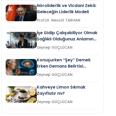
Nöroliderlik ve Vicdani Zekâ:
Geleceğin Liderlik Modeli
Prof.Dr. Nevzat TARHAN
İşe Gidip Çalışabiliyor Olmak
Sağlıklı Olduğunuz Anlamına
Gelir mi?
Zeynep GÜÇLÜCAN
Konuşurken “Şey” Demek
Erken Demans Belirtisi
Olabilir mi?
Zeynep GÜÇLÜCAN
Kahveye Limon Sıkmak
Zayıflatır mı?
Zeynep GÜÇLÜCAN