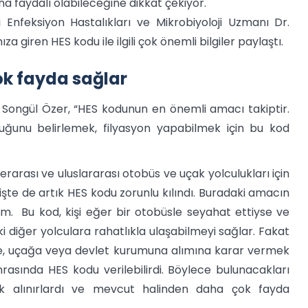
faydalı olabileceğine dikkat çekiyor.
Enfeksiyon Hastalıkları ve Mikrobiyoloji Uzmanı Dr.
giren HES kodu ile ilgili çok önemli bilgiler paylaştı.
ok fayda sağlar
. Songül Özer, “HES kodunun en önemli amacı takiptir.
duğunu belirlemek, filyasyon yapabilmek için bu kod
arası ve uluslararası otobüs ve uçak yolculukları için
şte de artık HES kodu zorunlu kılındı. Buradaki amacın
. Bu kod, kişi eğer bir otobüsle seyahat ettiyse ve
ki diğer yolculara rahatlıkla ulaşabilmeyi sağlar. Fakat
se, uçağa veya devlet kurumuna alımına karar vermek
nrasında HES kodu verilebilirdi. Böylece bulunacakları
ek alınırlardı ve mevcut halinden daha çok fayda