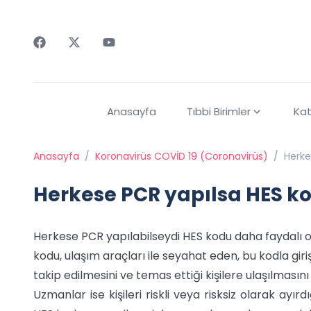
Faceebok
Twitter
Youtube
Anasayfa
Tıbbi Birimler
Kat
Anasayfa
/
Koronavirüs COVİD 19 (Coronavirüs)
/
Herke
Herkese PCR yapılsa HES k
Herkese PCR yapılabilseydi HES kodu daha faydalı o
kodu, ulaşım araçları ile seyahat eden, bu kodla giri
takip edilmesini ve temas ettiği kişilere ulaşılmasını
Uzmanlar ise kişileri riskli veya risksiz olarak ayı