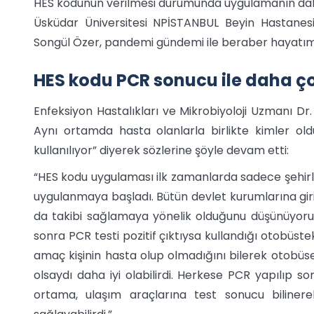
HES kodunun verilmesi durumunda uygulamanın daha 
Üsküdar Üniversitesi NPİSTANBUL Beyin Hastanesi 
Songül Özer, pandemi gündemi ile beraber hayatımıza 
HES kodu PCR sonucu ile daha ç
Enfeksiyon Hastalıkları ve Mikrobiyoloji Uzmanı Dr
Aynı ortamda hasta olanlarla birlikte kimler ol
kullanılıyor” diyerek sözlerine şöyle devam etti:
“HES kodu uygulaması ilk zamanlarda sadece şehirler
uygulanmaya başladı. Bütün devlet kurumlarına giri
da takibi sağlamaya yönelik olduğunu düşünüyorum
sonra PCR testi pozitif çıktıysa kullandığı otobüste
amaç kişinin hasta olup olmadığını bilerek otobü
olsaydı daha iyi olabilirdi. Herkese PCR yapılıp so
ortama, ulaşım araçlarına test sonucu biliner