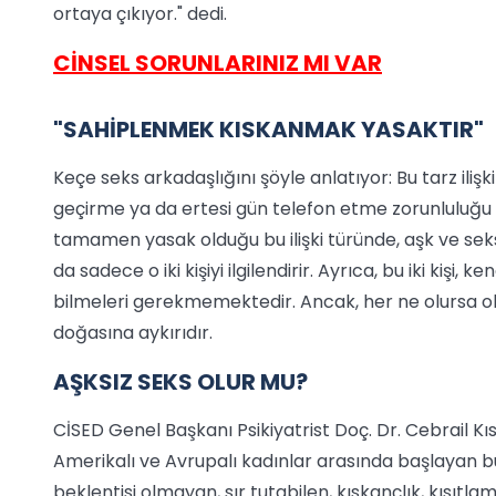
ortaya çıkıyor." dedi.
CİNSEL SORUNLARINIZ MI VAR
"SAHİPLENMEK KISKANMAK YASAKTIR"
Keçe seks arkadaşlığını şöyle anlatıyor: Bu tarz iliş
geçirme ya da ertesi gün telefon etme zorunluluğu 
tamamen yasak olduğu bu ilişki türünde, aşk ve seks 
da sadece o iki kişiyi ilgilendirir. Ayrıca, bu iki kişi,
bilmeleri gerekmemektedir. Ancak, her ne olursa ols
doğasına aykırıdır.
AŞKSIZ SEKS OLUR MU?
CİSED Genel Başkanı Psikiyatrist Doç. Dr. Cebrail K
Amerikalı ve Avrupalı kadınlar arasında başlayan bu t
beklentisi olmayan, sır tutabilen, kıskançlık, kısıtla