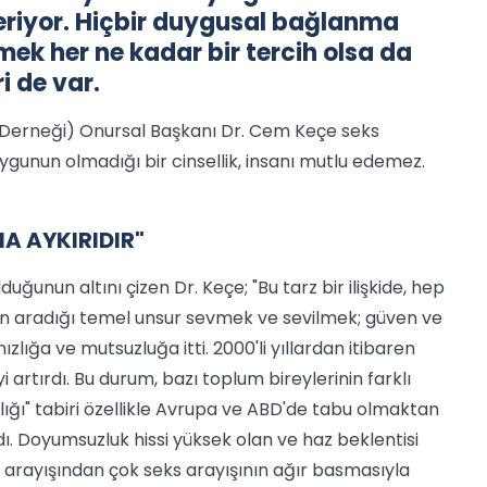
steriyor. Hiçbir duygusal bağlanma
k her ne kadar bir tercih olsa da
i de var.
ü Derneği) Onursal Başkanı Dr. Cem Keçe seks
 duygunun olmadığı bir cinsellik, insanı mutlu edemez.
A AYKIRIDIR"
uğunun altını çizen Dr. Keçe; "Bu tarz bir ilişkide, hep
eyin aradığı temel unsur sevmek ve sevilmek; güven ve
ızlığa ve mutsuzluğa itti. 2000'li yıllardan itibaren
iyi artırdı. Bu durum, bazı toplum bireylerinin farklı
ığı" tabiri özellikle Avrupa ve ABD'de tabu olmaktan
. Doyumsuzluk hissi yüksek olan ve haz beklentisi
aşk arayışından çok seks arayışının ağır basmasıyla