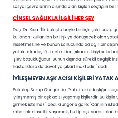
sosyal çevrelerinin dışında olan kişileri seçtiğini belir
CİNSEL SAĞLIKLA İLGİLİ HER ŞEY
Doç. Dr. Kısa: "İlk bakışta böyle bir ilişki şekli caz
kullanan-kullanılan bir ilişkiye dönüşecek olan yatak a
hissetmesine ve bunun sonucunda da ağır bir depre
yatak arkadaşlığı kontrolden çıkarak, kişiyi seks bağı
işlev bozukluğudur. Bunun dışında, sürekli değişik in
hastalıklara da davetiye çıkartmaktadır." dedi.
İYİLEŞMEYEN AŞK ACISI KİŞİLERİ YATA
Psikolog Serap Güngör de; "Yatak arkadaşlığını seç
iyileşmemiş bir aşk acısı yaşamış kişilerdir. Bu kişile
girmek istemez." dedi. Güngör'e göre; "Canının iste
rahat bir cinsellik yaşamak, bu tip aşk yarası olan b