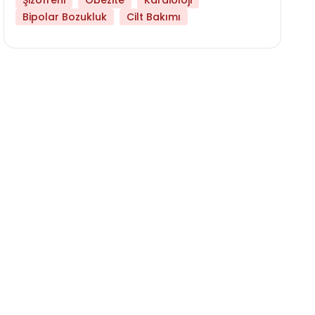
Şizofreni
Obezite
Kardioloji
Bipolar Bozukluk
Cilt Bakımı