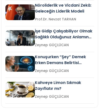
Nöroliderlik ve Vicdani Zekâ:
Geleceğin Liderlik Modeli
Prof.Dr. Nevzat TARHAN
İşe Gidip Çalışabiliyor Olmak
Sağlıklı Olduğunuz Anlamına
Gelir mi?
Zeynep GÜÇLÜCAN
Konuşurken “Şey” Demek
Erken Demans Belirtisi
Olabilir mi?
Zeynep GÜÇLÜCAN
Kahveye Limon Sıkmak
Zayıflatır mı?
Zeynep GÜÇLÜCAN