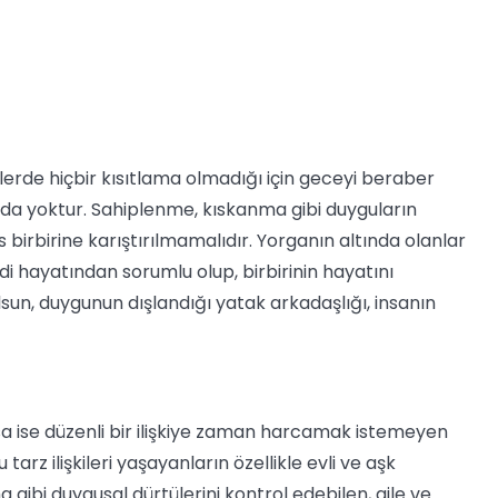
kilerde hiçbir kısıtlama olmadığı için geceyi beraber
da yoktur. Sahiplenme, kıskanma gibi duyguların
birbirine karıştırılmamalıdır. Yorganın altında olanlar
 kendi hayatından sorumlu olup, birbirinin hayatını
un, duygunun dışlandığı yatak arkadaşlığı, insanın
ısa ise düzenli bir ilişkiye zaman harcamak istemeyen
arz ilişkileri yaşayanların özellikle evli ve aşk
ma gibi duygusal dürtülerini kontrol edebilen, aile ve