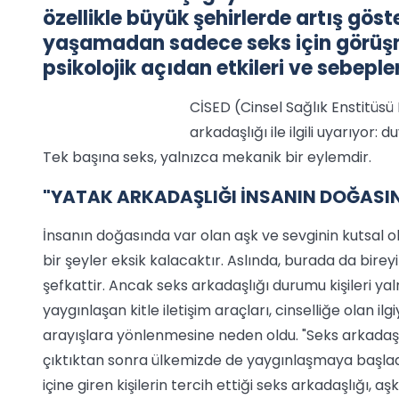
özellikle büyük şehirlerde artış gö
yaşamadan sadece seks için görüşme
psikolojik açıdan etkileri ve sebepler
CİSED (Cinsel Sağlık Enstitüs
arkadaşlığı ile ilgili uyarıyor:
Tek başına seks, yalnızca mekanik bir eylemdir.
"YATAK ARKADAŞLIĞI İNSANIN DOĞASIN
İnsanın doğasında var olan aşk ve sevginin kutsal old
bir şeyler eksik kalacaktır. Aslında, burada da bir
şefkattir. Ancak seks arkadaşlığı durumu kişileri yaln
yaygınlaşan kitle iletişim araçları, cinselliğe olan ilg
arayışlara yönlenmesine neden oldu. "Seks arkadaşl
çıktıktan sonra ülkemizde de yaygınlaşmaya başladı
içine giren kişilerin tercih ettiği seks arkadaşlığı, 