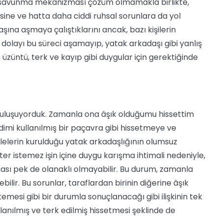
ir savunma mekanizması çözüm olmamakla birlikte,
ine ve hatta daha ciddi ruhsal sorunlara da yol
başına aşmaya çalıştıklarını ancak, bazı kişilerin
olayı bu süreci aşamayıp, yatak arkadaşı gibi yanlış
n üzüntü, terk ve kayıp gibi duygular için gerektiğinde
çin buluşuyorduk. Zamanla ona âşık olduğumu hissettim
imi kullanılmış bir paçavra gibi hissetmeye ve
elerin kurulduğu yatak arkadaşlığının olumsuz
er istemez işin içine duygu karışma ihtimali nedeniyle,
ması pek de olanaklı olmayabilir. Bu durum, zamanla
bilir. Bu sorunlar, taraflardan birinin diğerine âşık
emesi gibi bir durumla sonuçlanacağı gibi ilişkinin tek
llanılmış ve terk edilmiş hissetmesi şeklinde de