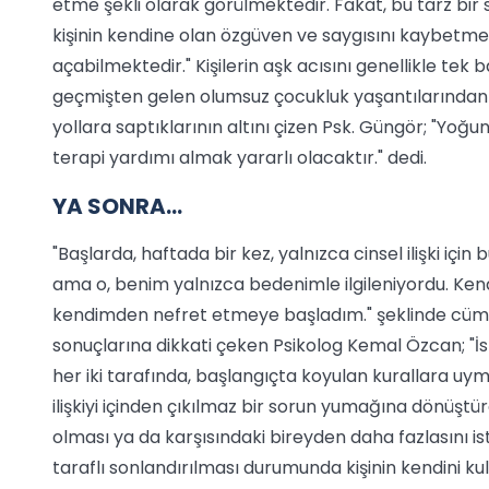
etme şekli olarak görülmektedir. Fakat, bu tarz b
kişinin kendine olan özgüven ve saygısını kaybetmes
açabilmektedir." Kişilerin aşk acısını genellikle tek 
geçmişten gelen olumsuz çocukluk yaşantılarından d
yollara saptıklarının altını çizen Psk. Güngör; "Yoğu
terapi yardımı almak yararlı olacaktır." dedi.
YA SONRA…
"Başlarda, haftada bir kez, yalnızca cinsel ilişki i
ama o, benim yalnızca bedenimle ilgileniyordu. Kend
kendimden nefret etmeye başladım." şeklinde cüml
sonuçlarına dikkati çeken Psikolog Kemal Özcan; "İst
her iki tarafında, başlangıçta koyulan kurallara uy
ilişkiyi içinden çıkılmaz bir sorun yumağına dönüştüre
olması ya da karşısındaki bireyden daha fazlasını ist
taraflı sonlandırılması durumunda kişinin kendini ku