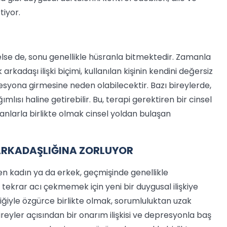
tiyor.
ip gelse de, sonu genellikle hüsranla bitmektedir. Zamanla
rkadaşı ilişki biçimi, kullanılan kişinin kendini değersiz
syona girmesine neden olabilecektir. Bazı bireylerde,
mlısı haline getirebilir. Bu, terapi gerektiren bir cinsel
sanlarla birlikte olmak cinsel yoldan bulaşan
K ARKADAŞLIĞINA ZORLUYOR
en kadın ya da erkek, geçmişinde genellikle
r, tekrar acı çekmemek için yeni bir duygusal ilişkiye
diğiyle özgürce birlikte olmak, sorumluluktan uzak
ireyler açısından bir onarım ilişkisi ve depresyonla baş