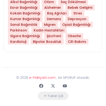
Alkol Bağımlılığı
Otizm
Saç Dökülmesi
Esrar Bağımlılığı
Alzheimer
Bebek Gelişimi
Kokain Bağımlılığı
Baş Ağrıları
Stres
Kumar Bağımlılığı
Demans
Depresyon
Sanal Bağımlılık
Migren
Opiat Bağımlılığı
Parkinson
Kadın Hastalıkları
Sigara Bağımlılığı
Şizofreni
Obezite
Kardioloji
Bipolar Bozukluk
Cilt Bakımı
©
2026
e-Psikiyatri.com
, bir NPGRUP sitesidir,
Faceebok
Twitter
Youtube
Yukarı Çık