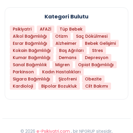
Kategori Bulutu
Psikiyatri
AFAZİ
Tüp Bebek
Alkol Bağımlılığı
Otizm
Saç Dökülmesi
Esrar Bağımlılığı
Alzheimer
Bebek Gelişimi
Kokain Bağımlılığı
Baş Ağrıları
Stres
Kumar Bağımlılığı
Demans
Depresyon
Sanal Bağımlılık
Migren
Opiat Bağımlılığı
Parkinson
Kadın Hastalıkları
Sigara Bağımlılığı
Şizofreni
Obezite
Kardioloji
Bipolar Bozukluk
Cilt Bakımı
©
2026
e-Psikiyatri.com
, bir NPGRUP sitesidir,