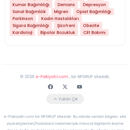
Kumar Bağımlılığı
Demans
Depresyon
Sanal Bağımlılık
Migren
Opiat Bağımlılığı
Parkinson
Kadın Hastalıkları
Sigara Bağımlılığı
Şizofreni
Obezite
Kardioloji
Bipolar Bozukluk
Cilt Bakımı
©
2026
e-Psikiyatri.com
, bir NPGRUP sitesidir,
Faceebok
Twitter
Youtube
Yukarı Çık
e-Psikiyatri.com bir NPGRUP sitesidir. Bu sitede verilen bilgiler, site
ziyaretçilerinin/hastaların hekimleriyle mevcut ilişkilerini ikame