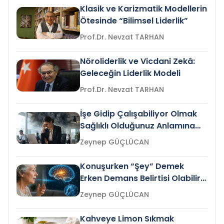
Klasik ve Karizmatik Modellerin
Ötesinde “Bilimsel Liderlik”
Prof.Dr. Nevzat TARHAN
Nöroliderlik ve Vicdani Zekâ:
Geleceğin Liderlik Modeli
Prof.Dr. Nevzat TARHAN
İşe Gidip Çalışabiliyor Olmak
Sağlıklı Olduğunuz Anlamına
Gelir mi?
Zeynep GÜÇLÜCAN
Konuşurken “Şey” Demek
Erken Demans Belirtisi Olabilir
mi?
Zeynep GÜÇLÜCAN
Kahveye Limon Sıkmak