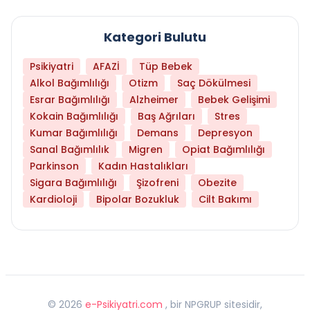
Kategori Bulutu
Psikiyatri
AFAZİ
Tüp Bebek
Alkol Bağımlılığı
Otizm
Saç Dökülmesi
Esrar Bağımlılığı
Alzheimer
Bebek Gelişimi
Kokain Bağımlılığı
Baş Ağrıları
Stres
Kumar Bağımlılığı
Demans
Depresyon
Sanal Bağımlılık
Migren
Opiat Bağımlılığı
Parkinson
Kadın Hastalıkları
Sigara Bağımlılığı
Şizofreni
Obezite
Kardioloji
Bipolar Bozukluk
Cilt Bakımı
©
2026
e-Psikiyatri.com
, bir NPGRUP sitesidir,