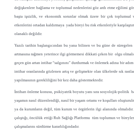
değişkenlere bağlama ve toplumsal nedenlerini göz ardı etme eğilimi göst
başta işsizlik, ve ekonomik sorunlar olmak üzere bir çok toplumsal 
etkenlerini ortadan kaldırmaya yada bireyi bu risk etkenleriyle karşılaşt
olanaklı değildir.
Yazılı tarihin başlangıcından bu yana bilinen ve bu güne de süregele
artmasına rağmen yeterince ilgi görmemesi dikkati çeken bir olgu olmalı
geçen gün artan intihar “salgınını” durdurmak ve önlemek adına bir adım a
intihar oranlarında gözlenen artış ve gelişmekte olan ülkelerde sık rast
yapılmasının gerekliliğini bir kez daha göstermektedir.
İntiharı önleme konusu, psikiyatrik boyutu yanı sıra sosyolojik-politik ba
yaşamın nasıl düzenlendiği, nasıl bir yaşam ortamı ve koşulları oluşturulma
ya da kurumların değil, tüm kurum ve örgütlerin ilgi alanında olmalıdır.
çalıştığı, öncülük ettiği Ruh Sağlığı Platformu tüm toplumun ve bireyle
çalışmalarını sürdürme kararlılığındadır.