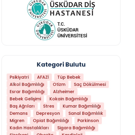
Kategori Bulutu
Psikiyatri
AFAZİ
Tüp Bebek
Alkol Bağımlılığı
Otizm
Saç Dökülmesi
Esrar Bağımlılığı
Alzheimer
Bebek Gelişimi
Kokain Bağımlılığı
Baş Ağrıları
Stres
Kumar Bağımlılığı
Daha Az Protein Tüketmek Yaşlanmayı Yava
Demans
Depresyon
Sanal Bağımlılık
Migren
Opiat Bağımlılığı
Parkinson
Kadın Hastalıkları
Sigara Bağımlılığı