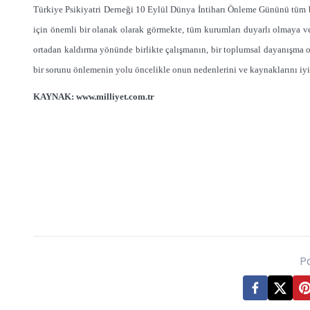
Türkiye Psikiyatri Derneği 10 Eylül Dünya İntiharı Önleme Gününü tüm bu
için önemli bir olanak olarak görmekte, tüm kurumları duyarlı olmaya ve
ortadan kaldırma yönünde birlikte çalışmanın, bir toplumsal dayanışma 
bir sorunu önlemenin yolu öncelikle onun nedenlerini ve kaynaklarını iyi
KAYNAK:
www.milliyet.com.tr
P