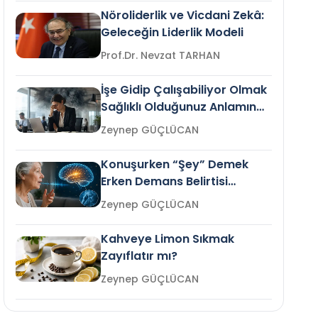
Nöroliderlik ve Vicdani Zekâ:
Geleceğin Liderlik Modeli
Prof.Dr. Nevzat TARHAN
İşe Gidip Çalışabiliyor Olmak
Sağlıklı Olduğunuz Anlamına
Gelir mi?
Zeynep GÜÇLÜCAN
Konuşurken “Şey” Demek
Erken Demans Belirtisi
Olabilir mi?
Zeynep GÜÇLÜCAN
Kahveye Limon Sıkmak
Zayıflatır mı?
Zeynep GÜÇLÜCAN