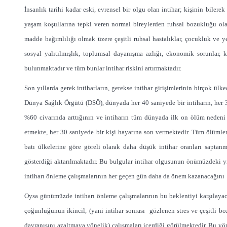
İnsanlık tarihi kadar eski, evrensel bir olgu olan intihar; kişinin bilerek
yaşam koşullarına tepki veren normal bireylerden ruhsal bozukluğu ola
madde bağımlılığı olmak üzere çeşitli ruhsal hastalıklar, çocukluk ve yet
sosyal yalıtılmışlık, toplumsal dayanışma azlığı, ekonomik sorunlar, k
bulunmaktadır ve tüm bunlar intihar riskini artırmaktadır.
Son yıllarda gerek intiharların, gerekse intihar girişimlerinin birçok ü
Dünya Sağlık Örgütü (DSÖ), dünyada her 40 saniyede bir intiharın, her 3 s
%60 civarında arttığının ve intiharın tüm dünyada ilk on ölüm nedeni a
etmekte, her 30 saniyede bir kişi hayatına son vermektedir. Tüm ölümler
batı ülkelerine göre göreli olarak daha düşük intihar oranları saptanm
gösterdiği aktarılmaktadır. Bu bulgular intihar olgusunun önümüzdeki y
intiharı önleme çalışmalarının her geçen gün daha da önem kazanacağını 
Oysa günümüzde intiharı önleme çalışmalarının bu beklentiyi karşılayac
çoğunluğunun ikincil, (yani intihar sonrası gözlenen stres ve çeşitli bo
davranışını azaltmaya yönelik) çalışmaları içerdiği görülmektedir. Bu yö