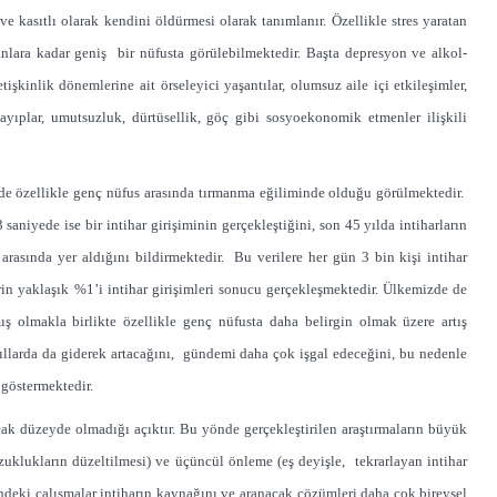
 ve kasıtlı olarak kendini öldürmesi olarak tanımlanır. Özellikle stres yaratan
nlara kadar geniş bir nüfusta görülebilmektedir. Başta depresyon ve alkol-
işkinlik dönemlerine ait örseleyici yaşantılar, olumsuz aile içi etkileşimler,
ayıplar, umutsuzluk, dürtüsellik, göç gibi sosyoekonomik etmenler ilişkili
lkede özellikle genç nüfus arasında tırmanma eğiliminde olduğu görülmektedir.
aniyede ise bir intihar girişiminin gerçekleştiğini, son 45 yılda intiharların
rasında yer aldığını bildirmektedir. Bu verilere her gün 3 bin kişi intihar
in yaklaşık %1’i intihar girişimleri sonucu gerçekleşmektedir. Ülkemizde de
ış olmakla birlikte özellikle genç nüfusta daha belirgin olmak üzere artış
ıllarda da giderek artacağını, gündemi daha çok işgal edeceğini, bu nedenle
göstermektedir.
ak düzeyde olmadığı açıktır. Bu yönde gerçekleştirilen araştırmaların büyük
zuklukların düzeltilmesi) ve üçüncül önleme (eş deyişle, tekrarlayan intihar
ndeki çalışmalar intiharın kaynağını ve aranacak çözümleri daha çok bireysel