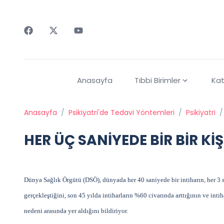
Faceebok
Twitter
Youtube
Anasayfa
Tıbbi Birimler
Kat
Anasayfa
/
Psikiyatri'de Tedavi Yöntemleri
/
Psikiyatri
/
HER ÜÇ SANİYEDE BİR BİR KİŞ
Dünya Sağlık Örgütü (DSÖ), dünyada her 40 saniyede bir intiharın, her 3 sa
gerçekleştiğini, son 45 yılda intiharların %60 civarında arttığının ve int
nedeni arasında yer aldığını bildiriyor.