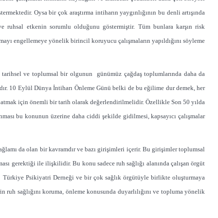
ermektedir. Oysa bir çok araştırma intiharın yaygınlığının bu denli artışında
ve ruhsal etkenin sorumlu olduğunu göstermiştir. Tüm bunlara karşın risk
ırmayı engellemeye yönelik birincil koruyucu çalışmaların yapıldığını söyleme
n tarihsel ve toplumsal bir olgunun günümüz çağdaş toplumlarında daha da
dır. 10 Eylül Dünya İntiharı Önleme Günü belki de bu eğilime dur demek, her
tmak için önemli bir tarih olarak değerlendirilmelidir. Özellikle Son 50 yılda
lanması bu konunun üzerine daha ciddi şekilde gidilmesi, kapsayıcı çalışmalar
ğlamı da olan bir kavramdır ve bazı girişimleri içerir. Bu girişimler toplumsal
sı gerektiği ile ilişkilidir. Bu konu sadece ruh sağlığı alanında çalışan örgüt
 Türkiye Psikiyatri Derneği ve bir çok sağlık örgütüyle birlikte oluşturmaya
rin ruh sağlığını koruma, önleme konusunda duyarlılığını ve topluma yönelik