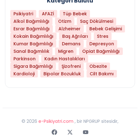
Kategori Bulutu
Psikiyatri
AFAZİ
Tüp Bebek
Alkol Bağımlılığı
Otizm
Saç Dökülmesi
Esrar Bağımlılığı
Alzheimer
Bebek Gelişimi
Kokain Bağımlılığı
Baş Ağrıları
Stres
Kumar Bağımlılığı
Demans
Depresyon
Sanal Bağımlılık
Migren
Opiat Bağımlılığı
Parkinson
Kadın Hastalıkları
Sigara Bağımlılığı
Şizofreni
Obezite
Kardioloji
Bipolar Bozukluk
Cilt Bakımı
©
2026
e-Psikiyatri.com
, bir NPGRUP sitesidir,
Faceebok
Twitter
Youtube