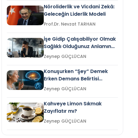
Nöroliderlik ve Vicdani Zekâ:
Geleceğin Liderlik Modeli
Prof.Dr. Nevzat TARHAN
İşe Gidip Çalışabiliyor Olmak
Sağlıklı Olduğunuz Anlamına
Gelir mi?
Zeynep GÜÇLÜCAN
Konuşurken “Şey” Demek
Erken Demans Belirtisi
Olabilir mi?
Zeynep GÜÇLÜCAN
Kahveye Limon Sıkmak
Zayıflatır mı?
Zeynep GÜÇLÜCAN