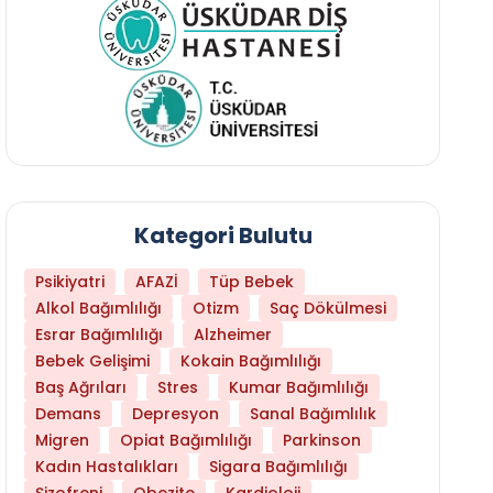
Kategori Bulutu
Psikiyatri
AFAZİ
Tüp Bebek
Alkol Bağımlılığı
Otizm
Saç Dökülmesi
Esrar Bağımlılığı
Alzheimer
Bebek Gelişimi
Kokain Bağımlılığı
Baş Ağrıları
Stres
Kumar Bağımlılığı
Libido Yüksekliği
Demans
Depresyon
Sanal Bağımlılık
Migren
Opiat Bağımlılığı
Parkinson
Kadın Hastalıkları
Sigara Bağımlılığı