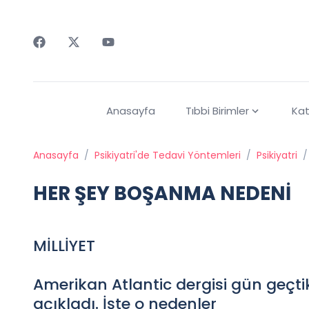
Faceebok
Twitter
Youtube
Anasayfa
Tıbbi Birimler
Kat
Anasayfa
/
Psikiyatri'de Tedavi Yöntemleri
/
Psikiyatri
/
HER ŞEY BOŞANMA NEDENİ
MİLLİYET
Amerikan Atlantic dergisi gün geçt
açıkladı. İşte o nedenler