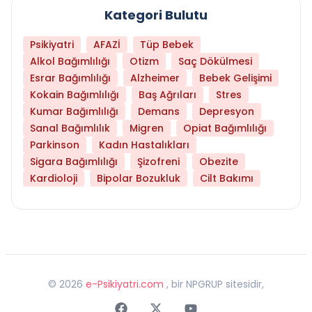
Kategori Bulutu
Psikiyatri
AFAZİ
Tüp Bebek
Alkol Bağımlılığı
Otizm
Saç Dökülmesi
Esrar Bağımlılığı
Alzheimer
Bebek Gelişimi
Kokain Bağımlılığı
Baş Ağrıları
Stres
Kumar Bağımlılığı
Demans
Depresyon
Sanal Bağımlılık
Migren
Opiat Bağımlılığı
Parkinson
Kadın Hastalıkları
Sigara Bağımlılığı
Şizofreni
Obezite
Kardioloji
Bipolar Bozukluk
Cilt Bakımı
©
2026
e-Psikiyatri.com
, bir NPGRUP sitesidir,