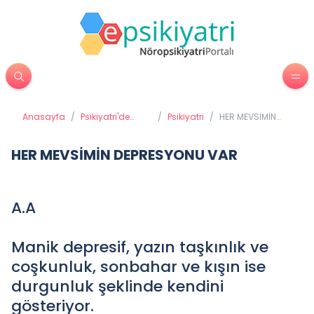
Anasayfa
/
Psikiyatri'de
/
Psikiyatri
/
HER MEVSİMİN
Tedavi
DEPRESYONU VAR
Yöntemleri
HER MEVSİMİN DEPRESYONU VAR
A.A
Manik depresif, yazın taşkınlık ve
coşkunluk, sonbahar ve kışın ise
durgunluk şeklinde kendini
gösteriyor.