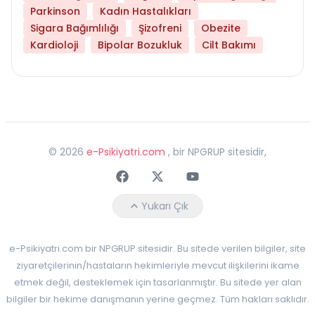
Parkinson
Kadın Hastalıkları
Sigara Bağımlılığı
Şizofreni
Obezite
Kardioloji
Bipolar Bozukluk
Cilt Bakımı
©
2026
e-Psikiyatri.com
, bir NPGRUP sitesidir,
Faceebok
Twitter
Youtube
Yukarı Çık
e-Psikiyatri.com bir NPGRUP sitesidir. Bu sitede verilen bilgiler, site
ziyaretçilerinin/hastaların hekimleriyle mevcut ilişkilerini ikame
etmek değil, desteklemek için tasarlanmıştır. Bu sitede yer alan
bilgiler bir hekime danışmanın yerine geçmez. Tüm hakları saklıdır.