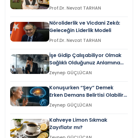
Prof.Dr. Nevzat TARHAN
Nöroliderlik ve Vicdani Zekâ:
Geleceğin Liderlik Modeli
Prof.Dr. Nevzat TARHAN
İşe Gidip Çalışabiliyor Olmak
Sağlıklı Olduğunuz Anlamına
Gelir mi?
Zeynep GÜÇLÜCAN
Konuşurken “Şey” Demek
Erken Demans Belirtisi Olabilir
mi?
Zeynep GÜÇLÜCAN
Kahveye Limon Sıkmak
Zayıflatır mı?
Zeynep GÜÇLÜCAN