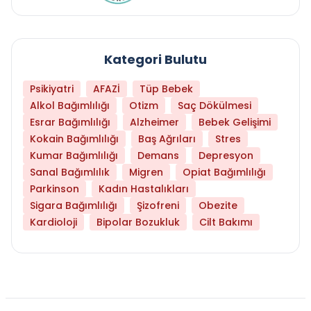
Kategori Bulutu
Psikiyatri
AFAZİ
Tüp Bebek
Alkol Bağımlılığı
Otizm
Saç Dökülmesi
Esrar Bağımlılığı
Alzheimer
Bebek Gelişimi
Kokain Bağımlılığı
Baş Ağrıları
Stres
Kumar Bağımlılığı
Demans
Depresyon
Sanal Bağımlılık
Migren
Opiat Bağımlılığı
Parkinson
Kadın Hastalıkları
Sigara Bağımlılığı
Şizofreni
Obezite
Kardioloji
Bipolar Bozukluk
Cilt Bakımı