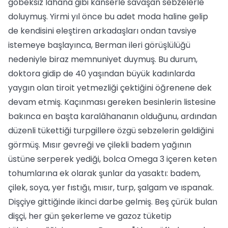
göbeksiz lahana gibi kanserle savaşan sebzelerle
doluymuş. Yirmi yıl önce bu adet moda haline gelip
de kendisini eleştiren arkadaşları ondan tavsiye
istemeye başlayınca, Berman ileri görüşlülüğü
nedeniyle biraz memnuniyet duymuş. Bu durum,
doktora gidip de 40 yaşından büyük kadınlarda
yaygın olan tiroit yetmezliği çektiğini öğrenene dek
devam etmiş. Kaçınması gereken besinlerin listesine
bakınca en başta karalâhananın olduğunu, ardından
düzenli tükettiği turpgillere özgü sebzelerin geldiğini
görmüş. Mısır gevreği ve çilekli badem yağının
üstüne serperek yediği, bolca Omega 3 içeren keten
tohumlarına ek olarak şunlar da yasaktı: badem,
çilek, soya, yer fıstığı, mısır, turp, şalgam ve ıspanak.
Dişçiye gittiğinde ikinci darbe gelmiş. Beş çürük bulan
dişçi, her gün şekerleme ve gazoz tüketip