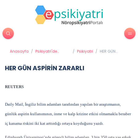
Anasayfa
/
Psikiyatri'de
/
Psikiyatri
/
HER GÜN
Tedavi Yöntemleri
ASPİRİN
ZARARLI
HER GÜN ASPİRİN ZARARLI
REUTERS
Daily Mail, İngiliz bilim adamları tarafından yapılan bir araştırmanın,
günlük aspirin kullanımının, inme ve kalp krizine etkisi olmamakla beraber
iç kanama riskini iki kat arttırdığı ortaya koyduğunu yazdı.
Edinburgh Üniversitesi’nde görevli bilim adamları, 3 bin 350 orta yaş erkek