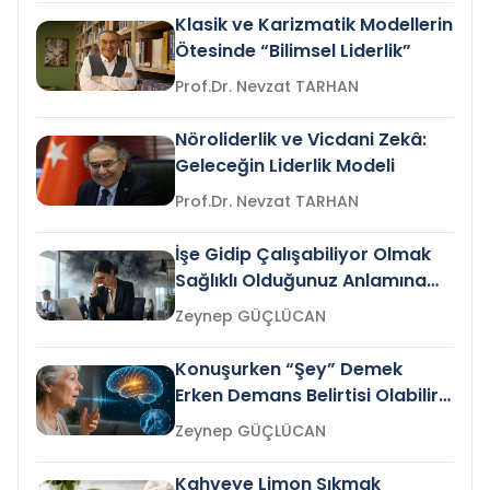
Klasik ve Karizmatik Modellerin
Ötesinde “Bilimsel Liderlik”
Prof.Dr. Nevzat TARHAN
Nöroliderlik ve Vicdani Zekâ:
Geleceğin Liderlik Modeli
Prof.Dr. Nevzat TARHAN
İşe Gidip Çalışabiliyor Olmak
Sağlıklı Olduğunuz Anlamına
Gelir mi?
Zeynep GÜÇLÜCAN
Konuşurken “Şey” Demek
Erken Demans Belirtisi Olabilir
mi?
Zeynep GÜÇLÜCAN
Kahveye Limon Sıkmak