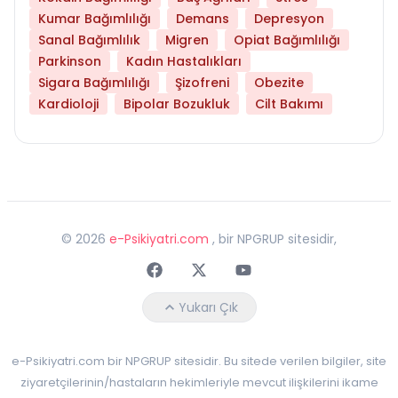
Kumar Bağımlılığı
Demans
Depresyon
Sanal Bağımlılık
Migren
Opiat Bağımlılığı
Parkinson
Kadın Hastalıkları
Sigara Bağımlılığı
Şizofreni
Obezite
Kardioloji
Bipolar Bozukluk
Cilt Bakımı
©
2026
e-Psikiyatri.com
, bir NPGRUP sitesidir,
Faceebok
Twitter
Youtube
Yukarı Çık
e-Psikiyatri.com bir NPGRUP sitesidir. Bu sitede verilen bilgiler, site
ziyaretçilerinin/hastaların hekimleriyle mevcut ilişkilerini ikame