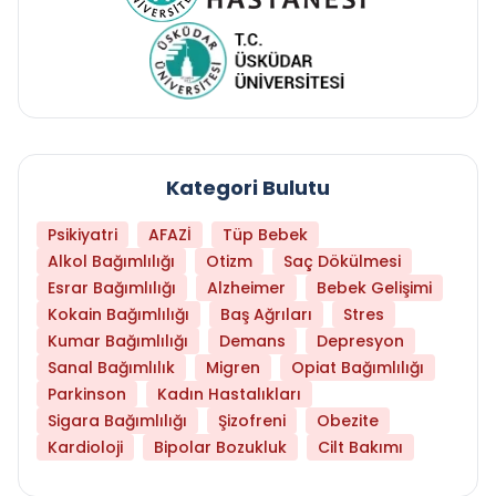
Kategori Bulutu
Psikiyatri
AFAZİ
Tüp Bebek
Alkol Bağımlılığı
Otizm
Saç Dökülmesi
Esrar Bağımlılığı
Alzheimer
Bebek Gelişimi
Kokain Bağımlılığı
Baş Ağrıları
Stres
Kumar Bağımlılığı
Demans
Depresyon
Sanal Bağımlılık
Migren
Opiat Bağımlılığı
Parkinson
Kadın Hastalıkları
Sigara Bağımlılığı
Şizofreni
Obezite
Kardioloji
Bipolar Bozukluk
Cilt Bakımı