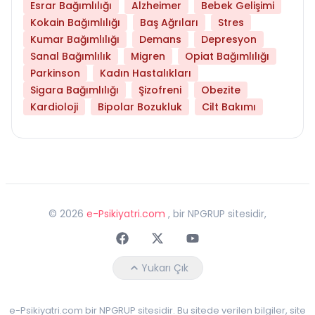
Esrar Bağımlılığı
Alzheimer
Bebek Gelişimi
Kokain Bağımlılığı
Baş Ağrıları
Stres
Kumar Bağımlılığı
Demans
Depresyon
Sanal Bağımlılık
Migren
Opiat Bağımlılığı
Parkinson
Kadın Hastalıkları
Sigara Bağımlılığı
Şizofreni
Obezite
Kardioloji
Bipolar Bozukluk
Cilt Bakımı
©
2026
e-Psikiyatri.com
, bir NPGRUP sitesidir,
Faceebok
Twitter
Youtube
Yukarı Çık
e-Psikiyatri.com bir NPGRUP sitesidir. Bu sitede verilen bilgiler, site