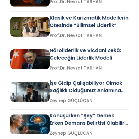
Prof.Dr. Nevzat TARHAN
Klasik ve Karizmatik Modellerin
Ötesinde “Bilimsel Liderlik”
Prof.Dr. Nevzat TARHAN
Nöroliderlik ve Vicdani Zekâ:
Geleceğin Liderlik Modeli
Prof.Dr. Nevzat TARHAN
İşe Gidip Çalışabiliyor Olmak
Sağlıklı Olduğunuz Anlamına
Gelir mi?
Zeynep GÜÇLÜCAN
Konuşurken “Şey” Demek
Erken Demans Belirtisi Olabilir
mi?
Zeynep GÜÇLÜCAN