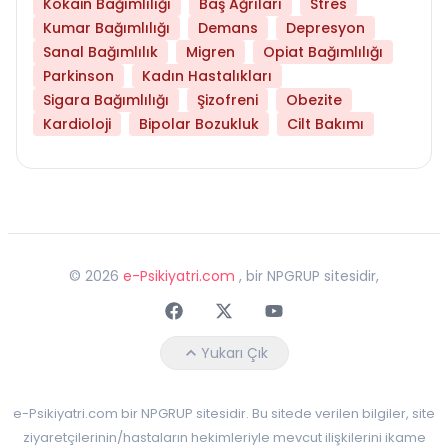
Kokain Bağımlılığı
Baş Ağrıları
Stres
Kumar Bağımlılığı
Demans
Depresyon
Sanal Bağımlılık
Migren
Opiat Bağımlılığı
Parkinson
Kadın Hastalıkları
Sigara Bağımlılığı
Şizofreni
Obezite
Kardioloji
Bipolar Bozukluk
Cilt Bakımı
©
2026
e-Psikiyatri.com
, bir NPGRUP sitesidir,
Faceebok
Twitter
Youtube
Yukarı Çık
e-Psikiyatri.com bir NPGRUP sitesidir. Bu sitede verilen bilgiler, site
ziyaretçilerinin/hastaların hekimleriyle mevcut ilişkilerini ikame