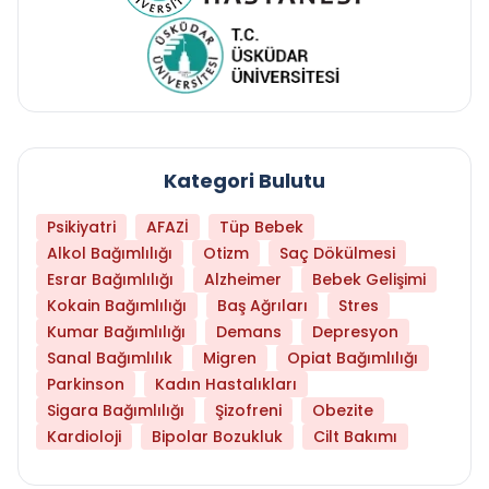
Kategori Bulutu
Psikiyatri
AFAZİ
Tüp Bebek
Alkol Bağımlılığı
Otizm
Saç Dökülmesi
Esrar Bağımlılığı
Alzheimer
Bebek Gelişimi
Kokain Bağımlılığı
Baş Ağrıları
Stres
Kumar Bağımlılığı
Demans
Depresyon
Sanal Bağımlılık
Migren
Opiat Bağımlılığı
Parkinson
Kadın Hastalıkları
Sigara Bağımlılığı
Şizofreni
Obezite
Kardioloji
Bipolar Bozukluk
Cilt Bakımı