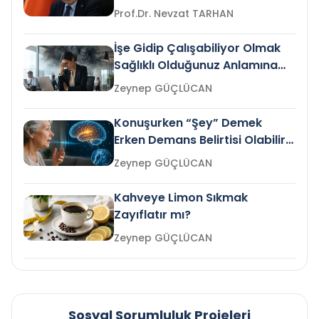
Prof.Dr. Nevzat TARHAN
İşe Gidip Çalışabiliyor Olmak
Sağlıklı Olduğunuz Anlamına
Gelir mi?
Zeynep GÜÇLÜCAN
Konuşurken “Şey” Demek
Erken Demans Belirtisi Olabilir
mi?
Zeynep GÜÇLÜCAN
Kahveye Limon Sıkmak
Zayıflatır mı?
Zeynep GÜÇLÜCAN
Sosyal Sorumluluk Projeleri