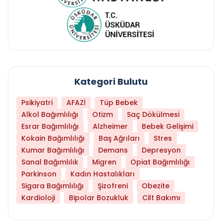
Kategori Bulutu
Psikiyatri
AFAZİ
Tüp Bebek
Alkol Bağımlılığı
Otizm
Saç Dökülmesi
Esrar Bağımlılığı
Alzheimer
Bebek Gelişimi
Kokain Bağımlılığı
Baş Ağrıları
Stres
Kumar Bağımlılığı
Demans
Depresyon
Sanal Bağımlılık
Migren
Opiat Bağımlılığı
Parkinson
Kadın Hastalıkları
Sigara Bağımlılığı
Şizofreni
Obezite
Kardioloji
Bipolar Bozukluk
Cilt Bakımı