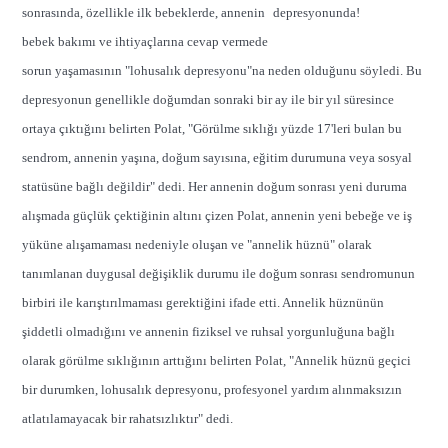
sonrasında, özellikle ilk bebeklerde, annenin
bebek bakımı ve ihtiyaçlarına cevap vermede
sorun yaşamasının "lohusalık depresyonu"na neden olduğunu söyledi. Bu
depresyonun genellikle doğumdan sonraki bir ay ile bir yıl süresince
ortaya çıktığını belirten Polat, "Görülme sıklığı yüzde 17'leri bulan bu
sendrom, annenin yaşına, doğum sayısına, eğitim durumuna veya sosyal
statüsüne bağlı değildir" dedi. Her annenin doğum sonrası yeni duruma
alışmada güçlük çektiğinin altını çizen Polat, annenin yeni bebeğe ve iş
yüküne alışamaması nedeniyle oluşan ve "annelik hüznü" olarak
tanımlanan duygusal değişiklik durumu ile doğum sonrası sendromunun
birbiri ile karıştırılmaması gerektiğini ifade etti. Annelik hüznünün
şiddetli olmadığını ve annenin fiziksel ve ruhsal yorgunluğuna bağlı
olarak görülme sıklığının arttığını belirten Polat, "Annelik hüznü geçici
bir durumken, lohusalık depresyonu, profesyonel yardım alınmaksızın
atlatılamayacak bir rahatsızlıktır" dedi.