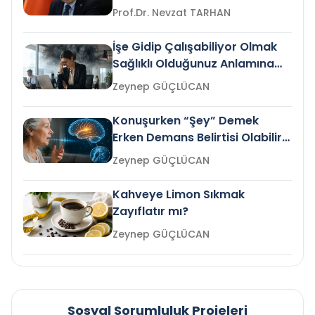
Prof.Dr. Nevzat TARHAN
İşe Gidip Çalışabiliyor Olmak
Sağlıklı Olduğunuz Anlamına
Gelir mi?
Zeynep GÜÇLÜCAN
Konuşurken “Şey” Demek
Erken Demans Belirtisi Olabilir
mi?
Zeynep GÜÇLÜCAN
Kahveye Limon Sıkmak
Zayıflatır mı?
Zeynep GÜÇLÜCAN
Sosyal Sorumluluk Projeleri