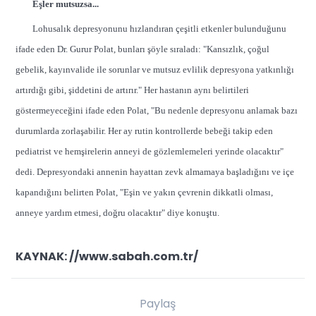
Eşler mutsuzsa...
Lohusalık depresyonunu hızlandıran çeşitli etkenler bulunduğunu
ifade eden Dr. Gurur Polat, bunları şöyle sıraladı: "Kansızlık, çoğul
gebelik, kayınvalide ile sorunlar ve mutsuz evlilik depresyona yatkınlığı
artırdığı gibi, şiddetini de artırır." Her hastanın aynı belirtileri
göstermeyeceğini ifade eden Polat, "Bu nedenle depresyonu anlamak bazı
durumlarda zorlaşabilir. Her ay rutin kontrollerde bebeği takip eden
pediatrist ve hemşirelerin anneyi de gözlemlemeleri yerinde olacaktır"
dedi. Depresyondaki annenin hayattan zevk almamaya başladığını ve içe
kapandığını belirten Polat, "Eşin ve yakın çevrenin dikkatli olması,
anneye yardım etmesi, doğru olacaktır" diye konuştu.
KAYNAK: //www.sabah.com.tr/
Paylaş