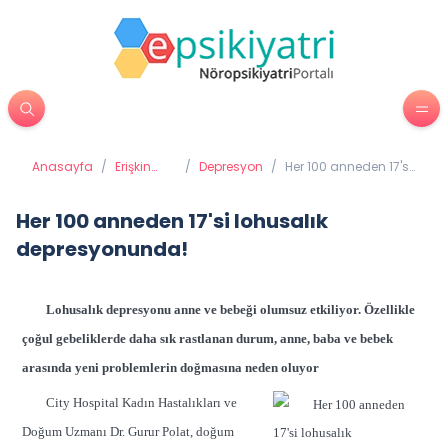
Anasayfa
/
Erişkin
/
Depresyon
/
Her 100 anneden 17'si
Psikiyatrisi
lohusalık
depresyonunda!
Her 100 anneden 17'si lohusalık
depresyonunda!
Lohusalık depresyonu anne ve bebeği olumsuz etkiliyor. Özellikle
çoğul gebeliklerde daha sık rastlanan durum, anne, baba ve bebek
arasında yeni problemlerin doğmasına neden oluyor
City Hospital Kadın Hastalıkları ve
Doğum Uzmanı Dr. Gurur Polat, doğum