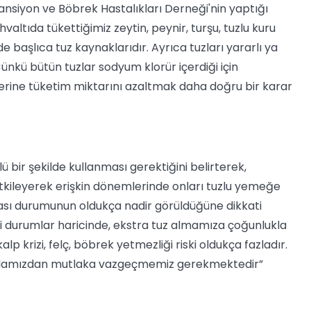
ertansiyon ve Böbrek Hastalıkları Derneği'nin yaptığı
ltıda tükettiğimiz zeytin, peynir, turşu, tuzlu kuru
e başlıca tuz kaynaklarıdır. Ayrıca tuzları yararlı ya
ünkü bütün tuzlar sodyum klorür içerdiği için
yerine tüketim miktarını azaltmak daha doğru bir karar
ü bir şekilde kullanması gerektiğini belirterek,
etkileyerek erişkin dönemlerinde onları tuzlu yemeğe
uşması durumunun oldukça nadir görüldüğüne dikkati
i durumlar haricinde, ekstra tuz almamıza çoğunlukla
p krizi, felç, böbrek yetmezliği riski oldukça fazladır.
 sevdamızdan mutlaka vazgeçmemiz gerekmektedir”