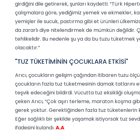
girdiğini dile getirerek, şunları kaydetti: “Türk Hip
çalışmalara göre, yediğimiz yemek ve ekmekler, kahva
yemişler ile sucuk, pastırma gibi et ürünleri ülkemizd
da zararlı diye nitelendirmek de mümkün değildir. Ç
tehlikelidir. Bu nedenle şu ya da bu tuzu tüketmek 
olacaktır.”
"TUZ TÜKETİMİNİN ÇOCUKLARA ETKİSİ"
Arıcı, çocukların gelişim çağından itibaren tuzu ölçül
çocukların fazla tuz tüketmesinin damak tatlarını 
teşvik edeceğini bildirdi. Vücutta tuz eksikliği ol
çeken Arıcı, “Çok aşırı terleme, maraton koşma gib
gerek yoktur. Gerektiğinden fazla tuz tüketenlerin kal
Eğer sağlıklı bir şekilde yaşamak istiyorsak tuz
ifadesini kulandı.
A.A