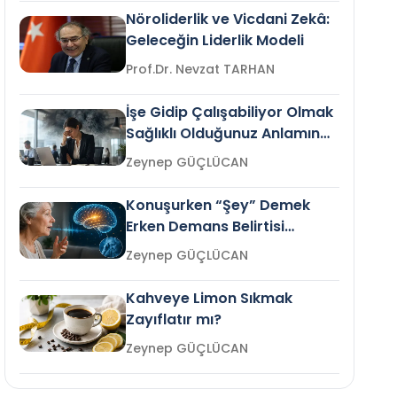
Nöroliderlik ve Vicdani Zekâ:
Geleceğin Liderlik Modeli
Prof.Dr. Nevzat TARHAN
İşe Gidip Çalışabiliyor Olmak
Sağlıklı Olduğunuz Anlamına
Gelir mi?
Zeynep GÜÇLÜCAN
Konuşurken “Şey” Demek
Erken Demans Belirtisi
Olabilir mi?
Zeynep GÜÇLÜCAN
Kahveye Limon Sıkmak
Zayıflatır mı?
Zeynep GÜÇLÜCAN