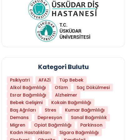
Kategori Bulutu
Psikiyatri
AFAZİ
Tüp Bebek
Alkol Bağımlılığı
Otizm
Saç Dökülmesi
Esrar Bağımlılığı
Alzheimer
Bebek Gelişimi
Kokain Bağımlılığı
Baş Ağrıları
Stres
Kumar Bağımlılığı
Daha Az Protein Tüketmek Yaşlanmayı Yava
Demans
Depresyon
Sanal Bağımlılık
Migren
Opiat Bağımlılığı
Parkinson
Kadın Hastalıkları
Sigara Bağımlılığı