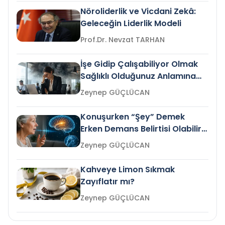
Nöroliderlik ve Vicdani Zekâ:
Geleceğin Liderlik Modeli
Prof.Dr. Nevzat TARHAN
İşe Gidip Çalışabiliyor Olmak
Sağlıklı Olduğunuz Anlamına
Gelir mi?
Zeynep GÜÇLÜCAN
Konuşurken “Şey” Demek
Erken Demans Belirtisi Olabilir
mi?
Zeynep GÜÇLÜCAN
Kahveye Limon Sıkmak
Zayıflatır mı?
Zeynep GÜÇLÜCAN