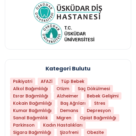
Kategori Bulutu
Psikiyatri
AFAZİ
Tüp Bebek
Alkol Bağımlılığı
Otizm
Saç Dökülmesi
Esrar Bağımlılığı
Alzheimer
Bebek Gelişimi
Kokain Bağımlılığı
Baş Ağrıları
Stres
Kumar Bağımlılığı
Demans
Depresyon
Sanal Bağımlılık
Migren
Opiat Bağımlılığı
Parkinson
Kadın Hastalıkları
Sigara Bağımlılığı
Şizofreni
Obezite