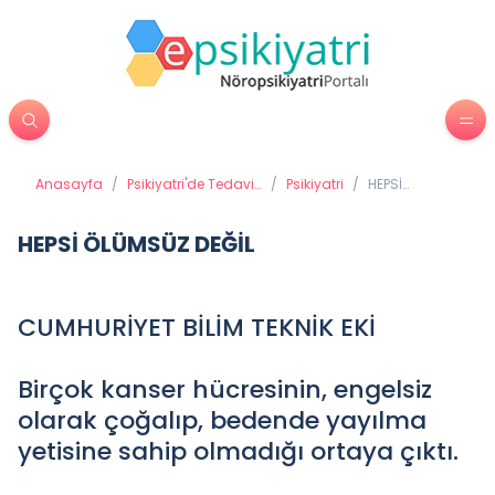
Anasayfa
/
Psikiyatri'de Tedavi
/
Psikiyatri
/
HEPSİ
Yöntemleri
ÖLÜMSÜZ
DEĞİL
HEPSİ ÖLÜMSÜZ DEĞİL
CUMHURİYET BİLİM TEKNİK EKİ
Birçok kanser hücresinin, engelsiz
olarak çoğalıp, bedende yayılma
yetisine sahip olmadığı ortaya çıktı.