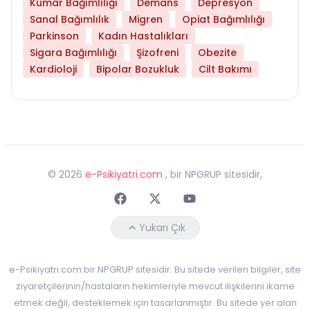
Kumar Bağımlılığı
Demans
Depresyon
Sanal Bağımlılık
Migren
Opiat Bağımlılığı
Parkinson
Kadın Hastalıkları
Sigara Bağımlılığı
Şizofreni
Obezite
Kardioloji
Bipolar Bozukluk
Cilt Bakımı
©
2026
e-Psikiyatri.com
, bir NPGRUP sitesidir,
Faceebok
Twitter
Youtube
Yukarı Çık
e-Psikiyatri.com bir NPGRUP sitesidir. Bu sitede verilen bilgiler, site
ziyaretçilerinin/hastaların hekimleriyle mevcut ilişkilerini ikame
etmek değil, desteklemek için tasarlanmıştır. Bu sitede yer alan