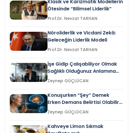
Klasik ve Karizmatik Modellerin
Ötesinde “Bilimsel Liderlik”
Prof.Dr. Nevzat TARHAN
Nöroliderlik ve Vicdani Zekâ:
Geleceğin Liderlik Modeli
Prof.Dr. Nevzat TARHAN
İşe Gidip Çalışabiliyor Olmak
Sağlıklı Olduğunuz Anlamına
Gelir mi?
Zeynep GÜÇLÜCAN
Konuşurken “Şey” Demek
Erken Demans Belirtisi Olabilir
mi?
Zeynep GÜÇLÜCAN
Kahveye Limon Sıkmak