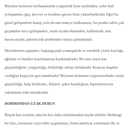
Büyüme hormonu kullananlarda yorgunluk hissi azalmakta, uyku hali
iyileşmekte, güç, kuvvet ve kendine güven hissi yükselmektedir. Eğer bu
güzel gelişmelere kanıp yola devam etmeye kalkarsanız, bu pembe tablo çok
geçmeden önce grileşmekte, sonra siyaha dönmekte, kalbinizde, kan
basıncınızda, şekerinizde problemler ortaya çıkmaktadır.
Eklemleriniz şişmekte, başlangıçtaki yumuşaklık ve esneklik yerini katılığa,
ağrılara ve hareket kısıtlamasına bırakmaktadır. Bir süre sonra kas
güçsüzlüğüne, yorgunluğa, bitkinliğe sebep olmaktadır. Kısacası kaşıkla
verdiğini kepçeyle geri almaktadır! Büyüme hormonu uygulayanlarda cinsel
güçsüzlüğe, kalp krizlerine, felçlere, şeker hastalığına, hipertansiyona
yakalanma riski artmaktadır.
HORMONDAN UZAK DURUN
Birçok kez yazdım, ama bir kez daha tekrarlamakta fayda olabilir. Herhangi
bir ilacı, hormonu veya tıbbi uygulamayı, hatta ameliyat yöntemini ilk ve