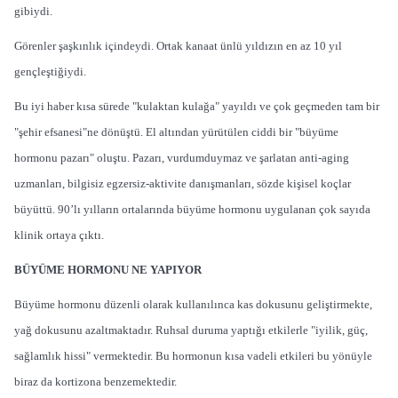
gibiydi.
Görenler şaşkınlık içindeydi. Ortak kanaat ünlü yıldızın en az 10 yıl
gençleştiğiydi.
Bu iyi haber kısa sürede "kulaktan kulağa" yayıldı ve çok geçmeden tam bir
"şehir efsanesi"ne dönüştü. El altından yürütülen ciddi bir "büyüme
hormonu pazarı" oluştu. Pazarı, vurdumduymaz ve şarlatan anti-aging
uzmanları, bilgisiz egzersiz-aktivite danışmanları, sözde kişisel koçlar
büyüttü. 90’lı yılların ortalarında büyüme hormonu uygulanan çok sayıda
klinik ortaya çıktı.
BÜYÜME HORMONU NE YAPIYOR
Büyüme hormonu düzenli olarak kullanılınca kas dokusunu geliştirmekte,
yağ dokusunu azaltmaktadır. Ruhsal duruma yaptığı etkilerle "iyilik, güç,
sağlamlık hissi" vermektedir. Bu hormonun kısa vadeli etkileri bu yönüyle
biraz da kortizona benzemektedir.