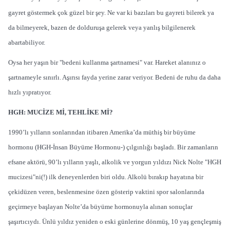
gayret göstermek çok güzel bir şey. Ne var ki bazıları bu gayreti bilerek ya
da bilmeyerek, bazen de dolduruşa gelerek veya yanlış bilgilenerek
abartabiliyor.
Oysa her yaşın bir "bedeni kullanma şartnamesi" var. Hareket alanınız o
şartnameyle sınırlı. Aşırısı fayda yerine zarar veriyor. Bedeni de ruhu da daha
hızlı yıpratıyor.
HGH: MUCİZE Mİ, TEHLİKE Mİ?
1990’lı yılların sonlarından itibaren Amerika’da müthiş bir büyüme
hormonu (HGH-İnsan Büyüme Hormonu-) çılgınlığı başladı. Bir zamanların
efsane aktörü, 90’lı yılların yaşlı, alkolik ve yorgun yıldızı Nick Nolte "HGH
mucizesi"ni(!) ilk deneyenlerden biri oldu. Alkolü bırakıp hayatına bir
çekidüzen veren, beslenmesine özen gösterip vaktini spor salonlarında
geçirmeye başlayan Nolte’da büyüme hormonuyla alınan sonuçlar
şaşırtıcıydı. Ünlü yıldız yeniden o eski günlerine dönmüş, 10 yaş gençleşmiş