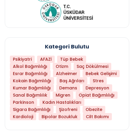
Kategori Bulutu
Psikiyatri
AFAZİ
Tüp Bebek
Alkol Bağımlılığı
Otizm
Saç Dökülmesi
Esrar Bağımlılığı
Alzheimer
Bebek Gelişimi
Kokain Bağımlılığı
Baş Ağrıları
Stres
Kumar Bağımlılığı
Demans
Depresyon
Sanal Bağımlılık
Migren
Opiat Bağımlılığı
Parkinson
Kadın Hastalıkları
Sigara Bağımlılığı
Şizofreni
Obezite
Kardioloji
Bipolar Bozukluk
Cilt Bakımı