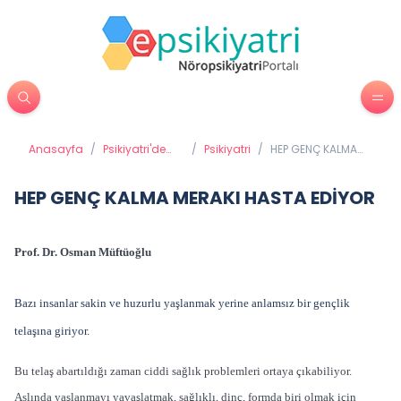
Anasayfa
/
Psikiyatri'de
/
Psikiyatri
/
HEP GENÇ KALMA
Tedavi
MERAKI HASTA
Yöntemleri
EDİYOR
HEP GENÇ KALMA MERAKI HASTA EDİYOR
Prof. Dr. Osman Müftüoğlu
Bazı insanlar sakin ve huzurlu yaşlanmak yerine anlamsız bir gençlik
telaşına giriyor.
Bu telaş abartıldığı zaman ciddi sağlık problemleri ortaya çıkabiliyor.
Aslında yaşlanmayı yavaşlatmak, sağlıklı, dinç, formda biri olmak için