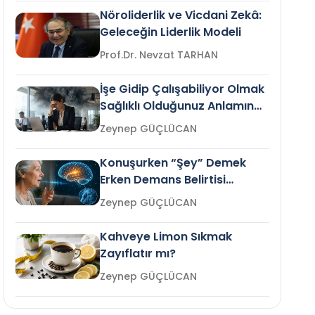
Nöroliderlik ve Vicdani Zekâ:
Geleceğin Liderlik Modeli
Prof.Dr. Nevzat TARHAN
İşe Gidip Çalışabiliyor Olmak
Sağlıklı Olduğunuz Anlamına
Gelir mi?
Zeynep GÜÇLÜCAN
Konuşurken “Şey” Demek
Erken Demans Belirtisi
Olabilir mi?
Zeynep GÜÇLÜCAN
Kahveye Limon Sıkmak
Zayıflatır mı?
Zeynep GÜÇLÜCAN