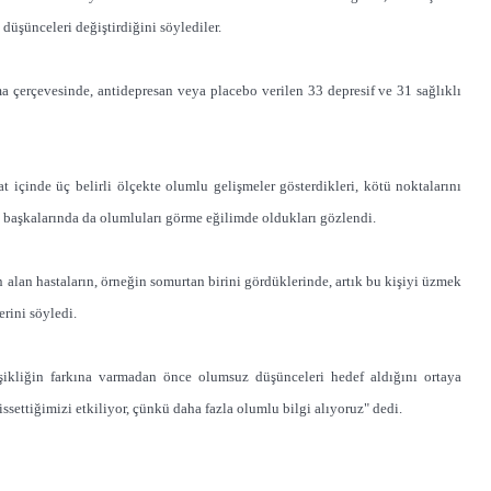
düşünceleri değiştirdiğini söylediler.
a çerçevesinde, antidepresan veya placebo verilen 33 depresif ve 31 sağlıklı
at içinde üç belirli ölçekte olumlu gelişmeler gösterdikleri, kötü noktalarını
başkalarında da olumluları görme eğilimde oldukları gözlendi.
 alan hastaların, örneğin somurtan birini gördüklerinde, artık bu kişiyi üzmek
erini söyledi.
işikliğin farkına varmadan önce olumsuz düşünceleri hedef aldığını ortaya
settiğimizi etkiliyor, çünkü daha fazla olumlu bilgi alıyoruz" dedi.