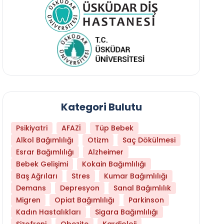
Kategori Bulutu
Psikiyatri
AFAZİ
Tüp Bebek
Alkol Bağımlılığı
Otizm
Saç Dökülmesi
Esrar Bağımlılığı
Alzheimer
Bebek Gelişimi
Kokain Bağımlılığı
Baş Ağrıları
Stres
Kumar Bağımlılığı
Daha Az Protein Tüketmek Yaşlanmayı Yava
Demans
Depresyon
Sanal Bağımlılık
Migren
Opiat Bağımlılığı
Parkinson
Kadın Hastalıkları
Sigara Bağımlılığı