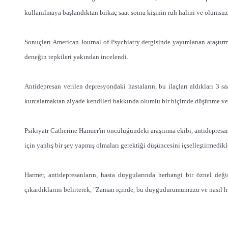
kullanılmaya başlandıktan birkaç saat sonra kişinin ruh halini ve olumsuz 
Sonuçları American Journal of Psychiatry dergisinde yayımlanan araştırm
deneğin tepkileri yakından incelendi.
Antidepresan verilen depresyondaki hastaların, bu ilaçları aldıkları 3 sa
kurcalamaktan ziyade kendileri hakkında olumlu bir biçimde düşünme ve 
Psikiyatr Catherine Harmer'in öncülüğündeki araştırma ekibi, antidepresan
için yanlış bir şey yapmış olmaları gerektiği düşüncesini içselleştirmedikl
Harmer, antidepresanların, hasta duygularında herhangi bir öznel değ
çıkardıklarını belirterek, "Zaman içinde, bu duygudurumumuzu ve nasıl his