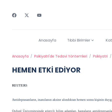
Faceebok
Twitter
Youtube
Anasayfa
Tıbbi Birimler
Kat
Anasayfa
/
Psikiyatri'de Tedavi Yöntemleri
/
Psikiyatri
/
HEMEN ETKİ EDİYOR
REUTERS
Antideprasanların, inanılanın aksine alındıktan hemen sonra kişinin duyg
Oxford Üniversitesinde görevli bilim adamları, hastaların antidepresanla