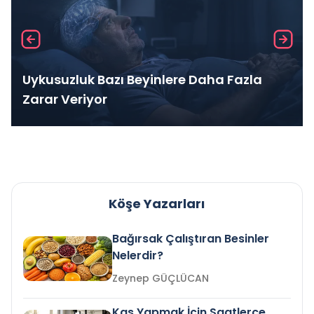
Uykusuzluk Bazı Beyinlere Daha Fazla
Zarar Veriyor
Köşe Yazarları
Bağırsak Çalıştıran Besinler
Nelerdir?
Zeynep GÜÇLÜCAN
Kas Yapmak İçin Saatlerce