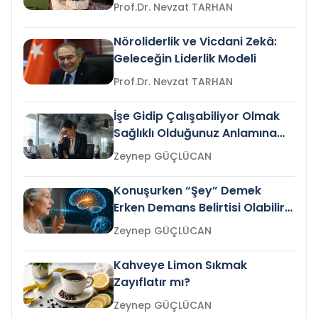
Prof.Dr. Nevzat TARHAN
Nöroliderlik ve Vicdani Zekâ:
Geleceğin Liderlik Modeli
Prof.Dr. Nevzat TARHAN
İşe Gidip Çalışabiliyor Olmak
Sağlıklı Olduğunuz Anlamına
Gelir mi?
Zeynep GÜÇLÜCAN
Konuşurken “Şey” Demek
Erken Demans Belirtisi Olabilir
mi?
Zeynep GÜÇLÜCAN
Kahveye Limon Sıkmak
Zayıflatır mı?
Zeynep GÜÇLÜCAN