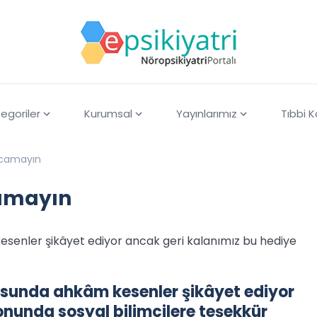
egoriler
Kurumsal
Yayınlarımız
Tıbbi 
rcamayın
camayın
esenler şikâyet ediyor ancak geri kalanımız bu hediye
nusunda ahkâm kesenler şikâyet ediyor
onunda sosyal bilimcilere teşekkür