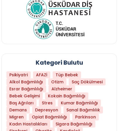
Kategori Bulutu
Psikiyatri
AFAZİ
Tüp Bebek
Alkol Bağımlılığı
Otizm
Saç Dökülmesi
Esrar Bağımlılığı
Alzheimer
Bebek Gelişimi
Kokain Bağımlılığı
Baş Ağrıları
Stres
Kumar Bağımlılığı
Daha Az Protein Tüketmek Yaşlanmayı Yava
Demans
Depresyon
Sanal Bağımlılık
Migren
Opiat Bağımlılığı
Parkinson
Kadın Hastalıkları
Sigara Bağımlılığı