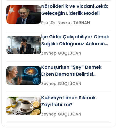
Nöroliderlik ve Vicdani Zekâ:
Geleceğin Liderlik Modeli
Prof.Dr. Nevzat TARHAN
İşe Gidip Çalışabiliyor Olmak
Sağlıklı Olduğunuz Anlamına
Gelir mi?
Zeynep GÜÇLÜCAN
Konuşurken “Şey” Demek
Erken Demans Belirtisi
Olabilir mi?
Zeynep GÜÇLÜCAN
Kahveye Limon Sıkmak
Zayıflatır mı?
Zeynep GÜÇLÜCAN