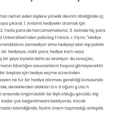
ktan nefret eden kişilere yönelik devrim niteliğinde üç
aya çıkardı. 1. Anlamlı hediyeler aramak için
2. Fazla para da harcamamalısınız. 3. Aslında hiç para
 Üniversitesi'nden psikolog Francis J. Flynn, "Hediye
randıklarını zannediyor ama hediyeyi alan kişi pahalı
 bir hediyeye, nakit para, hediye kartı veya
iş bir şeye kıyasla daha az seviniyor. Bu sonuçlar,
lmanın kibarlığını savunanların hoşuna gitmeyecektir.
n bir başkası için hediye seçme sürecinden
 bazen ne tür bir hediye alınması gerektiği konusunda
rinde, deneklerden aldıkları b ir d oğum g ünü h
 arasında öngörülebilir bir ilişki olduğu görüldü: Kişi
o kadar çok beğenilmesini bekliyordu. Ancak
maları istendiğinde, fiyatın önem taşımadığı anlaşıldı.