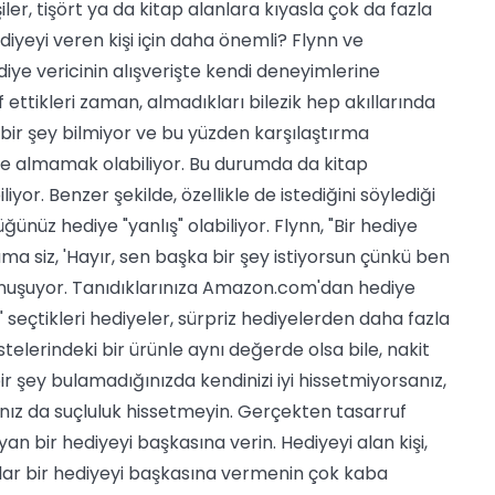
ler, tişört ya da kitap alanlara kıyasla çok da fazla
iyeyi veren kişi için daha önemli? Flynn ve
ye vericinin alışverişte kendi deneyimlerine
ettikleri zaman, almadıkları bilezik hep akıllarında
içbir şey bilmiyor ve bu yüzden karşılaştırma
iye almamak olabiliyor. Bu durumda da kitap
yor. Benzer şekilde, özellikle de istediğini söylediği
ünüz hediye "yanlış" olabiliyor. Flynn, "Bir hediye
 ama siz, 'Hayır, sen başka bir şey istiyorsun çünkü ben
konuşuyor. Tanıdıklarınıza Amazon.com'dan hediye
" seçtikleri hediyeler, sürpriz hediyelerden daha fazla
telerindeki bir ürünle aynı değerde olsa bile, nakit
r şey bulamadığınızda kendinizi iyi hissetmiyorsanız,
ız da suçluluk hissetmeyin. Gerçekten tasarruf
an bir hediyeyi başkasına verin. Hediyeyi alan kişi,
ar bir hediyeyi başkasına vermenin çok kaba