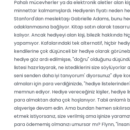
Pahalı mücevherler ya da elektronik aletler alan kişi
minnettar kalmamışlardı. Hediyenin fiyatı neden hed
Stanford'dan meslektaşı Gabrielle Adams, bunu hedi
odaklanmasına bağlıyor. Kitap satın alarak tasarruf 
kalıyor. Ancak hediyeyi alan kişi, bilezik hakkında h
yapamıyor. Kafalarındaki tek alternatif, hiçbir hed
kendilerine çok düşünceli bir hediye olarak görünebili
hediye göz ardı edilmişse, "doğru" olduğunu düşündüğ
listesi hazırlayarak, ne istediklerini size söylüyorlar
seni senden daha iyi tanıyorum' diyorsunuz" diye 
almaları için para verdiğinizde, "hediye listelerinden
memnun ediyor. Hediye vereceğiniz kişiler, hediye lis
para almaktan daha çok hoşlanıyor. Tabii anlamlı bi
alışverişe devam edin. Ama bundan hemen sıkılırsan
etmek istiyorsanız, size verilmiş ama işinize yaramay
para ödememiş olmanızı umursar mı? Flynn, "İnsanl