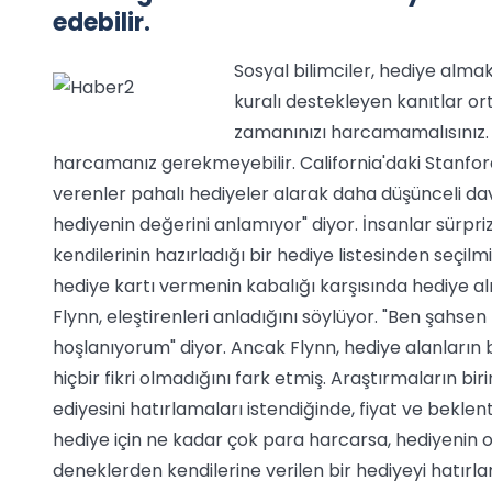
edebilir.
Sosyal bilimciler, hediye alma
kuralı destekleyen kanıtlar ort
zamanınızı harcamamalısınız. 
harcamanız gerekmeyebilir. California'daki Stanford
verenler pahalı hediyeler alarak daha düşünceli dav
hediyenin değerini anlamıyor" diyor. İnsanlar sürpriz
kendilerinin hazırladığı bir hediye listesinden seçilm
hediye kartı vermenin kabalığı karşısında hediye a
Flynn, eleştirenleri anladığını söylüyor. "Ben şahse
hoşlanıyorum" diyor. Ancak Flynn, hediye alanların
hiçbir fikri olmadığını fark etmiş. Araştırmaların bi
ediyesini hatırlamaları istendiğinde, fiyat ve beklenti
hediye için ne kadar çok para harcarsa, hediyenin 
deneklerden kendilerine verilen bir hediyeyi hatırla