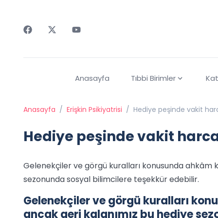
Faceebok
Twitter
Youtube
Anasayfa
Tıbbi Birimler
Kat
Anasayfa
/
Erişkin Psikiyatrisi
/
Hediye peşinde vakit ha
Hediye peşinde vakit har
Gelenekçiler ve görgü kuralları konusunda ahkâm k
sezonunda sosyal bilimcilere teşekkür edebilir.
Gelenekçiler ve görgü kuralları ko
ancak geri kalanımız bu hediye sez