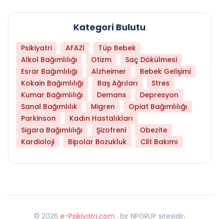
Kategori Bulutu
Psikiyatri
AFAZİ
Tüp Bebek
Alkol Bağımlılığı
Otizm
Saç Dökülmesi
Esrar Bağımlılığı
Alzheimer
Bebek Gelişimi
Kokain Bağımlılığı
Baş Ağrıları
Stres
Kumar Bağımlılığı
Demans
Depresyon
Sanal Bağımlılık
Migren
Opiat Bağımlılığı
Parkinson
Kadın Hastalıkları
Sigara Bağımlılığı
Şizofreni
Obezite
Kardioloji
Bipolar Bozukluk
Cilt Bakımı
©
2026
e-Psikiyatri.com
, bir NPGRUP sitesidir,