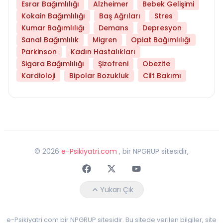
Esrar Bağımlılığı
Alzheimer
Bebek Gelişimi
Kokain Bağımlılığı
Baş Ağrıları
Stres
Kumar Bağımlılığı
Demans
Depresyon
Sanal Bağımlılık
Migren
Opiat Bağımlılığı
Parkinson
Kadın Hastalıkları
Sigara Bağımlılığı
Şizofreni
Obezite
Kardioloji
Bipolar Bozukluk
Cilt Bakımı
©
2026
e-Psikiyatri.com
, bir NPGRUP sitesidir,
Faceebok
Twitter
Youtube
Yukarı Çık
e-Psikiyatri.com bir NPGRUP sitesidir. Bu sitede verilen bilgiler, site