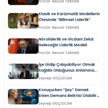
Prof.Dr. Nevzat TARHAN
Klasik ve Karizmatik Modellerin
Ötesinde “Bilimsel Liderlik”
Prof.Dr. Nevzat TARHAN
Nöroliderlik ve Vicdani Zekâ:
Geleceğin Liderlik Modeli
Prof.Dr. Nevzat TARHAN
İşe Gidip Çalışabiliyor Olmak
Sağlıklı Olduğunuz Anlamına
Gelir mi?
Zeynep GÜÇLÜCAN
Konuşurken “Şey” Demek
Erken Demans Belirtisi Olabilir
mi?
Zeynep GÜÇLÜCAN