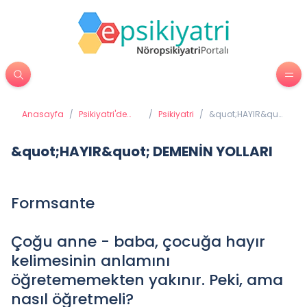
Anasayfa
/
Psikiyatri'de
/
Psikiyatri
/
&quot;HAYIR&quot;
Tedavi
DEMENİN YOLLARI
Yöntemleri
&quot;HAYIR&quot; DEMENİN YOLLARI
Formsante
Çoğu anne - baba, çocuğa hayır
kelimesinin anlamını
öğretememekten yakınır. Peki, ama
nasıl öğretmeli?