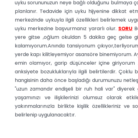
uyku sorununuzun neye bağlı olduğunu bulmaya ça
planlanır. Tedavide için uyku hijyenine dikkat et
merkezinde uykuyla ilgili özellikleri belirlemek uyg
uyku merkezine başvurmanız yararlı olur.
SORU
Be
yere gitse ,oğlum okuldan 5 dakika geç gelse g
kalamıyorum.Anında tansiyonum çıkıyor,terliyoru
yerde kapı kilitleyemiyor asansöre binemiyorum. Ay
emin olamıyor, garip düşünceler içine giriyorum
anksiyete bozukluklarıyla ilgili belirtilerdir. Çoklu
hangisinin daha önce başladığı durumunuzu netleşti
"uzun zamandır endişeli bir ruh hali var" diyerek 
yaşamınızı ve ilişkilerinizi olumsuz olarak etkile
yakınmalarınızla birlikte kişilik özellikleriniz 
belirlenip uygulanacaktır.