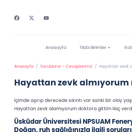
Faceebok
Twitter
Youtube
Anasayfa
Tıbbi Birimler
Kat
Anasayfa
/
Sorularınız - Cevaplarımız
/
Hayattan zevk 
Hayattan zevk almıyorum
İçimde aşırıp derecede sıkıntı var sanki bir olay y
Hayattan zevk alamıyorum doktora gittim ilaç verd
Üsküdar Üniversitesi NPSUAM Feneryo
Doğan, ruh sağlığınızla ilgili sorula