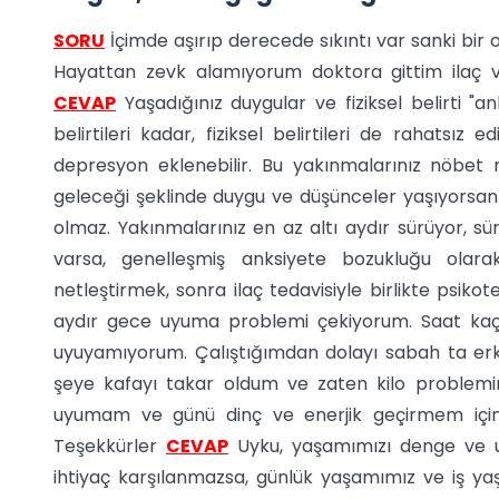
SORU
İçimde aşırıp derecede sıkıntı var sanki bir
Hayattan zevk alamıyorum doktora gittim ilaç v
CEVAP
Yaşadığınız duygular ve fiziksel belirti "an
belirtileri kadar, fiziksel belirtileri de rahatsız
depresyon eklenebilir. Bu yakınmalarınız nöbet
geleceği şeklinde duygu ve düşünceler yaşıyorsanı
olmaz. Yakınmalarınız en az altı aydır sürüyor, sür
varsa, genelleşmiş anksiyete bozukluğu olarak d
netleştirmek, sonra ilaç tedavisiyle birlikte psiko
aydır gece uyuma problemi çekiyorum. Saat kaç
uyuyamıyorum. Çalıştığımdan dolayı sabah ta er
şeye kafayı takar oldum ve zaten kilo problemi
uyumam ve günü dinç ve enerjik geçirmem için ya
Teşekkürler
CEVAP
Uyku, yaşamımızı denge ve uyu
ihtiyaç karşılanmazsa, günlük yaşamımız ve iş yaş