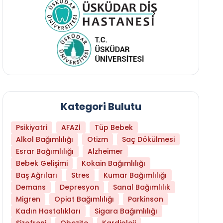
Kategori Bulutu
Psikiyatri
AFAZİ
Tüp Bebek
Alkol Bağımlılığı
Otizm
Saç Dökülmesi
Esrar Bağımlılığı
Alzheimer
Bebek Gelişimi
Kokain Bağımlılığı
Baş Ağrıları
Stres
Kumar Bağımlılığı
Hangi Yaşta Hangi Testi Yaptırmanız Gerekt
Demans
Depresyon
Sanal Bağımlılık
Migren
Opiat Bağımlılığı
Parkinson
Kadın Hastalıkları
Sigara Bağımlılığı