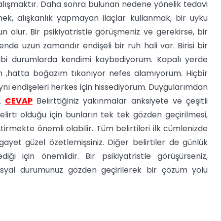
lışmaktır. Daha sonra bulunan nedene yönelik tedavi
mek, alışkanlık yapmayan ilaçlar kullanmak, bir uyku
un olur. Bir psikiyatristle görüşmeniz ve gerekirse, bir
nde uzun zamandır endişeli bir ruh hali var. Birisi bir
ibi durumlarda kendimi kaybediyorum. Kapalı yerde
m ,hatta boğazım tıkanıyor nefes alamıyorum. Hiçbir
nı endişeleri herkes için hissediyorum. Duygularımdan
 .
CEVAP
Belirttiğiniz yakınmalar anksiyete ve çeşitli
 belirti olduğu için bunların tek tek gözden geçirilmesi,
rmekte önemli olabilir. Tüm belirtileri ilk cümlenizde
gayet güzel özetlemişsiniz. Diğer belirtiler de günlük
diği için önemlidir. Bir psikiyatristle görüşürseniz,
ve sosyal durumunuz gözden geçirilerek bir çözüm yolu