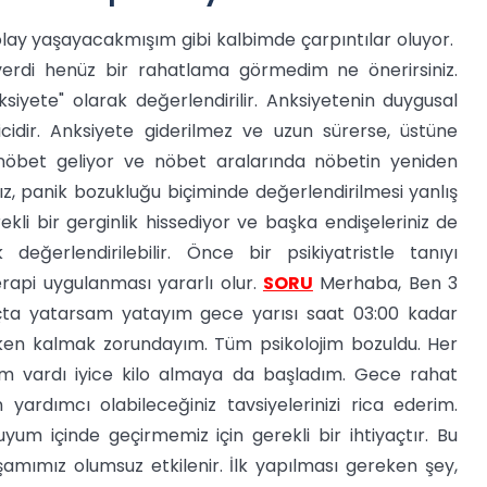
 olay yaşayacakmışım gibi kalbimde çarpıntılar oluyor.
erdi henüz bir rahatlama görmedim ne önerirsiniz.
ksiyete" olarak değerlendirilir. Anksiyetenin duygusal
 edicidir. Anksiyete giderilmez ve uzun sürerse, üstüne
 nöbet geliyor ve nöbet aralarında nöbetin yeniden
z, panik bozukluğu biçiminde değerlendirilmesi yanlış
ekli bir gerginlik hissediyor ve başka endişeleriniz de
eğerlendirilebilir. Önce bir psikiyatristle tanıyı
terapi uygulanması yararlı olur.
SORU
Merhaba, Ben 3
ta yatarsam yatayım gece yarısı saat 03:00 kadar
ken kalmak zorundayım. Tüm psikolojim bozuldu. Her
m vardı iyice kilo almaya da başladım. Gece rahat
rdımcı olabileceğiniz tavsiyelerinizi rica ederim.
m içinde geçirmemiz için gerekli bir ihtiyaçtır. Bu
amımız olumsuz etkilenir. İlk yapılması gereken şey,