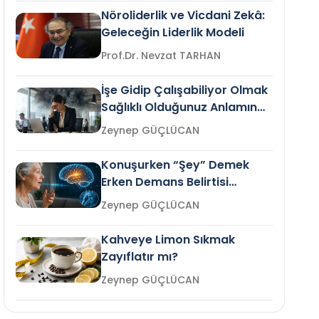
Nöroliderlik ve Vicdani Zekâ:
Geleceğin Liderlik Modeli
Prof.Dr. Nevzat TARHAN
İşe Gidip Çalışabiliyor Olmak
Sağlıklı Olduğunuz Anlamına
Gelir mi?
Zeynep GÜÇLÜCAN
Konuşurken “Şey” Demek
Erken Demans Belirtisi
Olabilir mi?
Zeynep GÜÇLÜCAN
Kahveye Limon Sıkmak
Zayıflatır mı?
Zeynep GÜÇLÜCAN