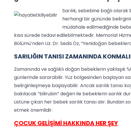
Sarılık, sebebine bağlı olar
herhangi bir gününde belirginle
müdahale edilmediğinde bebekte
kısa sürede tedavi edilebilmektedir. Memorial Hizme
Bölümü’nden Uz. Dr. Seda Öz, “Yenidoğan bebeklerde s
SARILIĞIN TANISI ZAMANINDA KONMALI
Zamanında ve sağlıklı doğan bebeklerin yaklaşık %6
günlerinde sararabilir. Yüz bölgesinden başlayan sa
belirginleşmeye başlayabilir. Ancak sarılık tanısı k
bakılacak “bilirubin” değeri ile bebeklerin sarılık dur
üstüne çıkan her bebek sarılık tanısı alır. Bundan s
etmek önemlidir.
ÇOCUK GELİŞİMİ HAKKINDA HER ŞEY