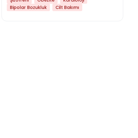
Şizofreni
Obezite
Kardioloji
Bipolar Bozukluk
Cilt Bakımı
Hangi Yaşta Hangi Testi Yaptırmanız Gerekt