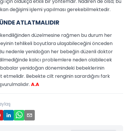
ı için oldukça etkili bir yöntemdir. Nadiren de olsa; bu
kan değişimi işlemi yapılması gerekebilmektedir.
LÜNDE ATLATMALIDIR
te kendiliğinden düzelmesine rağmen bu durum her
üzeyinin tehlikeli boyutlara ulaşabileceğini önceden
u nedenle yenidoğan her bebeğin düzenli doktor
edilmediğinde kalıcı problemlere neden olabilecek
ve babalar yenidoğan dönemindeki bebeklerinin
t etmelidir. Bebekte cilt renginin sarardığını fark
şvurulmalıdır.
A.A
aylaş