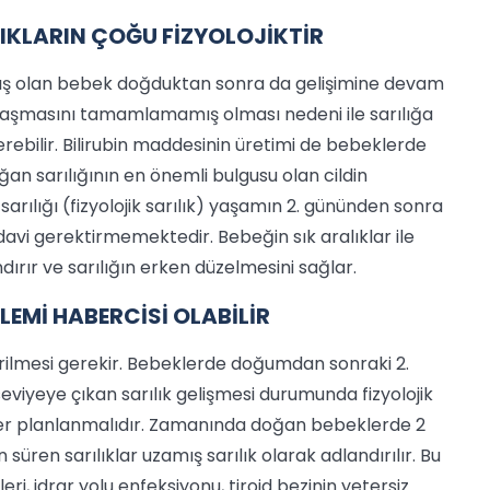
IKLARIN ÇOĞU FİZYOLOJİKTİR
ış olan bebek doğduktan sonra da gelişimine devam
nlaşmasını tamamlamamış olması nedeni ile sarılığa
rebilir. Bilirubin maddesinin üretimi de bebeklerde
ğan sarılığının en önemli bulgusu olan cildin
ılığı (fizyolojik sarılık) yaşamın 2. gününden sonra
davi gerektirmemektedir. Bebeğin sık aralıklar ile
ndırır ve sarılığın erken düzelmesini sağlar.
LEMİ HABERCİSİ OLABİLİR
dirilmesi gerekir. Bebeklerde doğumdan sonraki 2.
viyeye çıkan sarılık gelişmesi durumunda fizyolojik
ikler planlanmalıdır. Zamanında doğan bebeklerde 2
ren sarılıklar uzamış sarılık olarak adlandırılır. Bu
i, idrar yolu enfeksiyonu, tiroid bezinin yetersiz