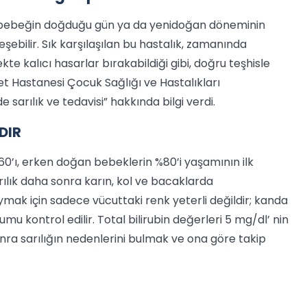
ak bebeğin doğduğu gün ya da yenidoğan döneminin
şebilir. Sık karşılaşılan bu hastalık, zamanında
 kalıcı hasarlar bırakabildiği gibi, doğru teşhisle
t Hastanesi Çocuk Sağlığı ve Hastalıkları
arılık ve tedavisi” hakkında bilgi verdi.
DIR
0’ı, erken doğan bebeklerin %80’i yaşamının ilk
rılık daha sonra karın, kol ve bacaklarda
oymak için sadece vücuttaki renk yeterli değildir; kanda
umu kontrol edilir. Total bilirubin değerleri 5 mg/dl’ nin
onra sarılığın nedenlerini bulmak ve ona göre takip