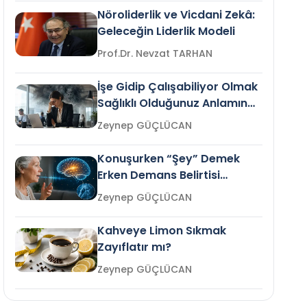
Nöroliderlik ve Vicdani Zekâ:
Geleceğin Liderlik Modeli
Prof.Dr. Nevzat TARHAN
İşe Gidip Çalışabiliyor Olmak
Sağlıklı Olduğunuz Anlamına
Gelir mi?
Zeynep GÜÇLÜCAN
Konuşurken “Şey” Demek
Erken Demans Belirtisi
Olabilir mi?
Zeynep GÜÇLÜCAN
Kahveye Limon Sıkmak
Zayıflatır mı?
Zeynep GÜÇLÜCAN