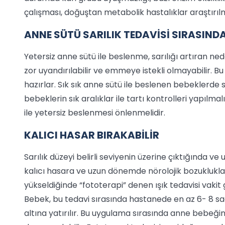
çalışması, doğuştan metabolik hastalıklar araştırılm
ANNE SÜTÜ SARILIK TEDAVİSİ SIRASIND
Yetersiz anne sütü ile beslenme, sarılığı artıran ne
zor uyandırılabilir ve emmeye istekli olmayabilir. 
hazırlar. Sık sık anne sütü ile beslenen bebeklerde 
bebeklerin sık aralıklar ile tartı kontrolleri yapıl
ile yetersiz beslenmesi önlenmelidir.
KALICI HASAR BIRAKABİLİR
Sarılık düzeyi belirli seviyenin üzerine çıktığında 
kalıcı hasara ve uzun dönemde nörolojik bozukluklara
yükseldiğinde “fototerapi” denen ışık tedavisi vaki
Bebek, bu tedavi sırasında hastanede en az 6- 8 saat
altına yatırılır. Bu uygulama sırasında anne bebeği