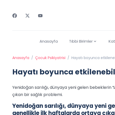
Faceebok
Twitter
Youtube
Anasayfa
Tıbbi Birimler
Kat
Anasayfa
/
Çocuk Psikiyatrisi
/
Hayatı boyunca etkileneb
Hayatı boyunca etkilenebil
Yenidoğan sarılığı, dünyaya yeni gelen bebeklerin %
çıkan bir sağlık problemi.
Yenidoğan sarılığı, dünyaya yeni g
genellikle ilk haftalarda ortaya çıka