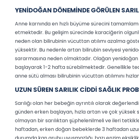
YENİDOĞAN DÖNEMİNDE GÖRÜLEN SARIL
Anne karnında en hızlı büyüme sürecini tamamlam
etmektedir. Bu gelişim sürecinde karaciğerin olgu
neden olan bilirubinin vücuttan atılımı azalma göste
yüksektir. Bu nedenle artan bilirubin seviyesi yenido
sararmasına neden olmaktadır. Olağan yenidoğan sar
başlayarak 1-2 hafta sürebilmektedir. Genellikle te
anne sütü alması bilirubinin vücuttan atılımını hızla
UZUN SÜREN SARILIK CİDDİ SAĞLIK PROB
Sarılığı olan her bebeğin ayrıntılı olarak değerlen
günden erken başlayan, hızla artan ve çok yüksek se
olmayan bir sarılıktan şüphelenilmeli ve ileri tetk
haftadan, erken doğan bebeklerde 3 haftadan uzun sü
durumda kan grubu uyuşmazlığı, bazı enzim eksiklikler