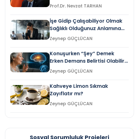
Prof.Dr. Nevzat TARHAN
İşe Gidip Çalışabiliyor Olmak
Sağlıklı Olduğunuz Anlamına
Gelir mi?
Zeynep GÜÇLÜCAN
Konuşurken “Şey” Demek
Erken Demans Belirtisi Olabilir
mi?
Zeynep GÜÇLÜCAN
Kahveye Limon Sıkmak
Zayıflatır mı?
Zeynep GÜÇLÜCAN
Sosyal Sorumluluk Projeleri