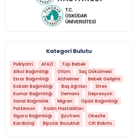
Kategori Bulutu
Psikiyatri
AFAZİ
Tüp Bebek
Alkol Bağımlılığı
Otizm
Saç Dökülmesi
Esrar Bağımlılığı
Alzheimer
Bebek Gelişimi
Kokain Bağımlılığı
Baş Ağrıları
Stres
Kumar Bağımlılığı
Demans
Depresyon
Sanal Bağımlılık
Migren
Opiat Bağımlılığı
Parkinson
Kadın Hastalıkları
Sigara Bağımlılığı
Şizofreni
Obezite
Kardioloji
Bipolar Bozukluk
Cilt Bakımı