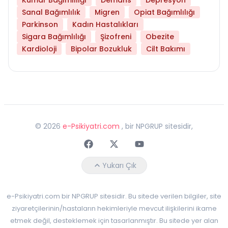
Sanal Bağımlılık
Migren
Opiat Bağımlılığı
Parkinson
Kadın Hastalıkları
Sigara Bağımlılığı
Şizofreni
Obezite
Kardioloji
Bipolar Bozukluk
Cilt Bakımı
©
2026
e-Psikiyatri.com
, bir NPGRUP sitesidir,
Faceebok
Twitter
Youtube
Yukarı Çık
e-Psikiyatri.com bir NPGRUP sitesidir. Bu sitede verilen bilgiler, site
ziyaretçilerinin/hastaların hekimleriyle mevcut ilişkilerini ikame
etmek değil, desteklemek için tasarlanmıştır. Bu sitede yer alan