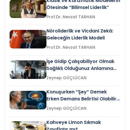
Klasik ve Karizmatik Modellerin
Ötesinde “Bilimsel Liderlik”
Prof.Dr. Nevzat TARHAN
Nöroliderlik ve Vicdani Zekâ:
Geleceğin Liderlik Modeli
Prof.Dr. Nevzat TARHAN
İşe Gidip Çalışabiliyor Olmak
Sağlıklı Olduğunuz Anlamına
Gelir mi?
Zeynep GÜÇLÜCAN
Konuşurken “Şey” Demek
Erken Demans Belirtisi Olabilir
mi?
Zeynep GÜÇLÜCAN
Kahveye Limon Sıkmak
Zayıflatır mı?