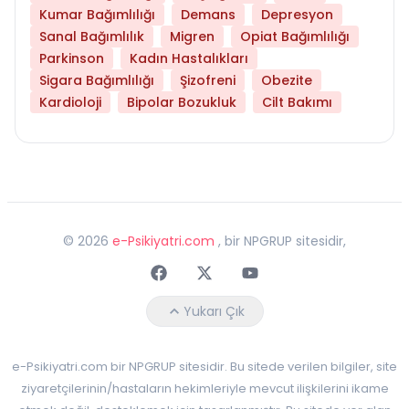
Kumar Bağımlılığı
Demans
Depresyon
Sanal Bağımlılık
Migren
Opiat Bağımlılığı
Parkinson
Kadın Hastalıkları
Sigara Bağımlılığı
Şizofreni
Obezite
Kardioloji
Bipolar Bozukluk
Cilt Bakımı
©
2026
e-Psikiyatri.com
, bir NPGRUP sitesidir,
Faceebok
Twitter
Youtube
Yukarı Çık
e-Psikiyatri.com bir NPGRUP sitesidir. Bu sitede verilen bilgiler, site
ziyaretçilerinin/hastaların hekimleriyle mevcut ilişkilerini ikame