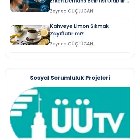
Erken Demans Belirtisi Olabilir
mi?
Zeynep GÜÇLÜCAN
Kahveye Limon Sıkmak
Zayıflatır mı?
Zeynep GÜÇLÜCAN
Sosyal Sorumluluk Projeleri