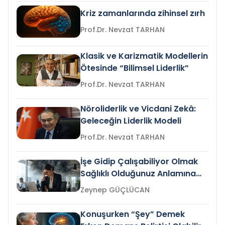
Kriz zamanlarında zihinsel zırh
Prof.Dr. Nevzat TARHAN
Klasik ve Karizmatik Modellerin
Ötesinde “Bilimsel Liderlik”
Prof.Dr. Nevzat TARHAN
Nöroliderlik ve Vicdani Zekâ:
Geleceğin Liderlik Modeli
Prof.Dr. Nevzat TARHAN
İşe Gidip Çalışabiliyor Olmak
Sağlıklı Olduğunuz Anlamına
Gelir mi?
Zeynep GÜÇLÜCAN
Konuşurken “Şey” Demek