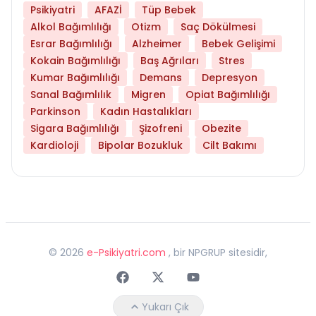
Psikiyatri
AFAZİ
Tüp Bebek
Alkol Bağımlılığı
Otizm
Saç Dökülmesi
Esrar Bağımlılığı
Alzheimer
Bebek Gelişimi
Kokain Bağımlılığı
Baş Ağrıları
Stres
Kumar Bağımlılığı
Demans
Depresyon
Sanal Bağımlılık
Migren
Opiat Bağımlılığı
Parkinson
Kadın Hastalıkları
Sigara Bağımlılığı
Şizofreni
Obezite
Kardioloji
Bipolar Bozukluk
Cilt Bakımı
©
2026
e-Psikiyatri.com
, bir NPGRUP sitesidir,
Faceebok
Twitter
Youtube
Yukarı Çık