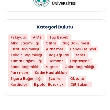
Kategori Bulutu
Psikiyatri
AFAZİ
Tüp Bebek
Alkol Bağımlılığı
Otizm
Saç Dökülmesi
Esrar Bağımlılığı
Alzheimer
Bebek Gelişimi
Kokain Bağımlılığı
Baş Ağrıları
Stres
Kumar Bağımlılığı
Demans
Depresyon
Sanal Bağımlılık
Migren
Opiat Bağımlılığı
Parkinson
Kadın Hastalıkları
Sigara Bağımlılığı
Şizofreni
Obezite
Kardioloji
Bipolar Bozukluk
Cilt Bakımı