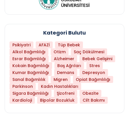
Kategori Bulutu
Psikiyatri
AFAZİ
Tüp Bebek
Alkol Bağımlılığı
Otizm
Saç Dökülmesi
Esrar Bağımlılığı
Alzheimer
Bebek Gelişimi
Kokain Bağımlılığı
Baş Ağrıları
Stres
Kumar Bağımlılığı
Demans
Depresyon
Sanal Bağımlılık
Migren
Opiat Bağımlılığı
Parkinson
Kadın Hastalıkları
Sigara Bağımlılığı
Şizofreni
Obezite
Kardioloji
Bipolar Bozukluk
Cilt Bakımı