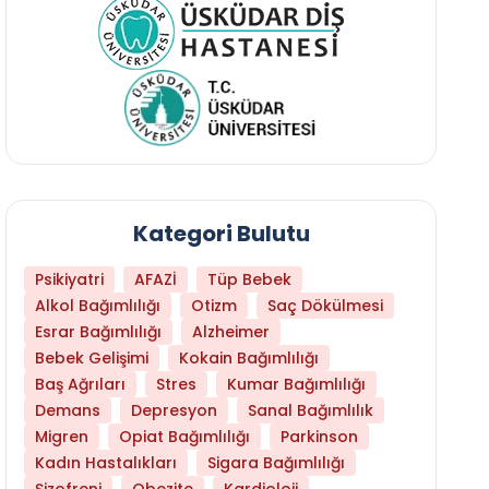
Kategori Bulutu
Psikiyatri
AFAZİ
Tüp Bebek
Alkol Bağımlılığı
Otizm
Saç Dökülmesi
Esrar Bağımlılığı
Alzheimer
Bebek Gelişimi
Kokain Bağımlılığı
Baş Ağrıları
Stres
Kumar Bağımlılığı
Daha Az Protein Tüketmek Yaşlanmayı Yava
Demans
Depresyon
Sanal Bağımlılık
Migren
Opiat Bağımlılığı
Parkinson
Kadın Hastalıkları
Sigara Bağımlılığı