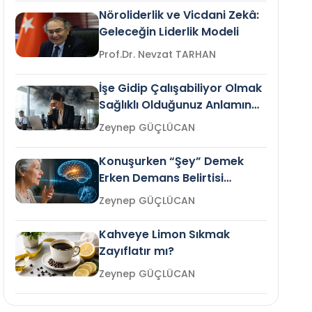
Nöroliderlik ve Vicdani Zekâ:
Geleceğin Liderlik Modeli
Prof.Dr. Nevzat TARHAN
İşe Gidip Çalışabiliyor Olmak
Sağlıklı Olduğunuz Anlamına
Gelir mi?
Zeynep GÜÇLÜCAN
Konuşurken “Şey” Demek
Erken Demans Belirtisi
Olabilir mi?
Zeynep GÜÇLÜCAN
Kahveye Limon Sıkmak
Zayıflatır mı?
Zeynep GÜÇLÜCAN