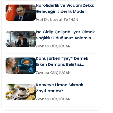
Nöroliderlik ve Vicdani Zekâ:
Geleceğin Liderlik Modeli
Prof.Dr. Nevzat TARHAN
İşe Gidip Çalışabiliyor Olmak
Sağlıklı Olduğunuz Anlamına
Gelir mi?
Zeynep GÜÇLÜCAN
Konuşurken “Şey” Demek
Erken Demans Belirtisi
Olabilir mi?
Zeynep GÜÇLÜCAN
Kahveye Limon Sıkmak
Zayıflatır mı?
Zeynep GÜÇLÜCAN