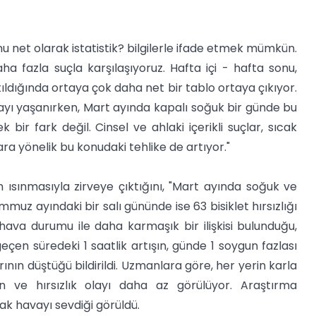
nu net olarak istatistik? bilgilerle ifade etmek mümkün.
a fazla suçla karşılaşıyoruz. Hafta içi - hafta sonu,
tıldığında ortaya çok daha net bir tablo ortaya çıkıyor.
layı yaşanırken, Mart ayında kapalı soğuk bir günde bu
 bir fark değil. Cinsel ve ahlaki içerikli suçlar, sıcak
ra yönelik bu konudaki tehlike de artıyor."
n ısınmasıyla zirveye çıktığını, "Mart ayında soğuk ve
muz ayındaki bir salı gününde ise 63 bisiklet hırsızlığı
n hava durumu ile daha karmaşık bir ilişkisi bulunduğu,
geçen süredeki 1 saatlik artışın, günde 1 soygun fazlası
nın düştüğü bildirildi. Uzmanlara göre, her yerin karla
 ve hırsızlık olayı daha az görülüyor. Araştırma
ak havayı sevdiği görüldü.