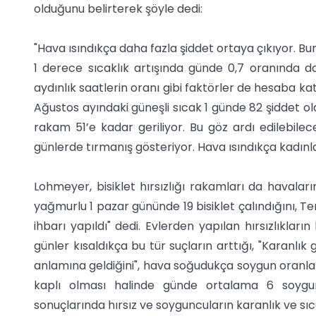
olduğunu belirterek şöyle dedi:
"Hava ısındıkça daha fazla şiddet ortaya çıkıyor. Bu
1 derece sıcaklık artışında günde 0,7 oranında dah
aydınlık saatlerin oranı gibi faktörler de hesaba ka
Ağustos ayındaki güneşli sıcak 1 günde 82 şiddet o
rakam 51’e kadar geriliyor. Bu göz ardı edilebilecek
günlerde tırmanış gösteriyor. Hava ısındıkça kadınla
Lohmeyer, bisiklet hırsızlığı rakamları da havaları
yağmurlu 1 pazar gününde 19 bisiklet çalındığını, Tem
ihbarı yapıldı" dedi. Evlerden yapılan hırsızlıkları
günler kısaldıkça bu tür suçların arttığı, "Karanlık 
anlamına geldiğini", hava soğudukça soygun oranları
kaplı olması halinde günde ortalama 6 soygun
sonuçlarında hırsız ve soyguncuların karanlık ve sıc