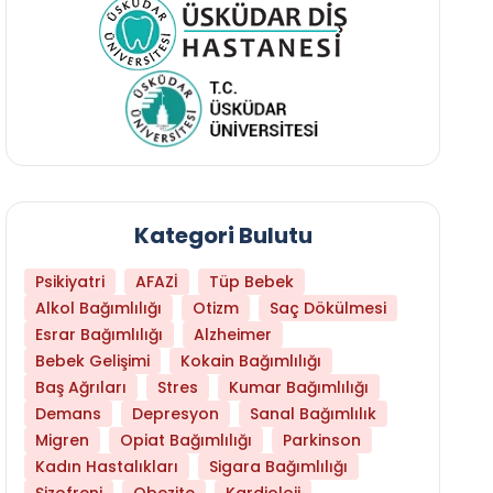
Kategori Bulutu
Psikiyatri
AFAZİ
Tüp Bebek
Alkol Bağımlılığı
Otizm
Saç Dökülmesi
Esrar Bağımlılığı
Alzheimer
Bebek Gelişimi
Kokain Bağımlılığı
Baş Ağrıları
Stres
Kumar Bağımlılığı
Daha Az Protein Tüketmek Yaşlanmayı Yava
Demans
Depresyon
Sanal Bağımlılık
Migren
Opiat Bağımlılığı
Parkinson
Kadın Hastalıkları
Sigara Bağımlılığı