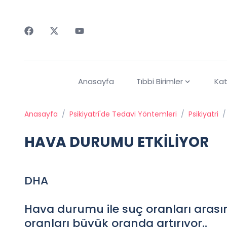
Faceebok
Twitter
Youtube
Anasayfa
Tıbbi Birimler
Kat
Anasayfa
/
Psikiyatri'de Tedavi Yöntemleri
/
Psikiyatri
/
HAVA DURUMU ETKİLİYOR
DHA
Hava durumu ile suç oranları arasın
oranları büyük oranda artırıyor..