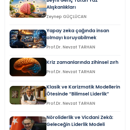
Beyni Genç Tutan Yaz
Alışkanlıkları
Zeynep GÜÇLÜCAN
Yapay zeka çağında insan
olmayı koruyabilmek
Prof.Dr. Nevzat TARHAN
Kriz zamanlarında zihinsel zırh
Prof.Dr. Nevzat TARHAN
Klasik ve Karizmatik Modellerin
Ötesinde “Bilimsel Liderlik”
Prof.Dr. Nevzat TARHAN
Nöroliderlik ve Vicdani Zekâ:
Geleceğin Liderlik Modeli