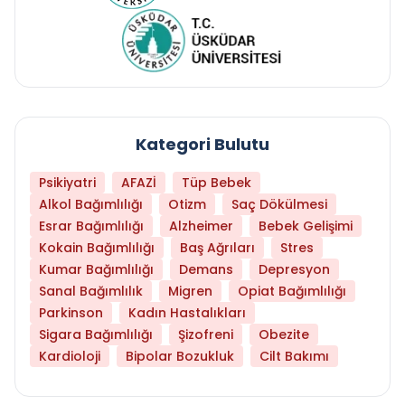
Kategori Bulutu
Psikiyatri
AFAZİ
Tüp Bebek
Alkol Bağımlılığı
Otizm
Saç Dökülmesi
Esrar Bağımlılığı
Alzheimer
Bebek Gelişimi
Kokain Bağımlılığı
Baş Ağrıları
Stres
Kumar Bağımlılığı
Demans
Depresyon
Sanal Bağımlılık
Migren
Opiat Bağımlılığı
Parkinson
Kadın Hastalıkları
Sigara Bağımlılığı
Şizofreni
Obezite
Kardioloji
Bipolar Bozukluk
Cilt Bakımı