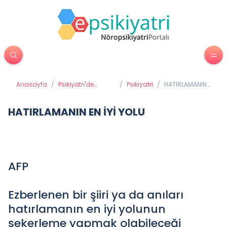
Anasayfa
/
Psikiyatri'de
/
Psikiyatri
/
HATIRLAMANIN
Tedavi Yöntemleri
EN İYİ YOLU
HATIRLAMANIN EN İYİ YOLU
AFP
Ezberlenen bir şiiri ya da anıları
hatırlamanın en iyi yolunun
şekerleme yapmak olabileceği