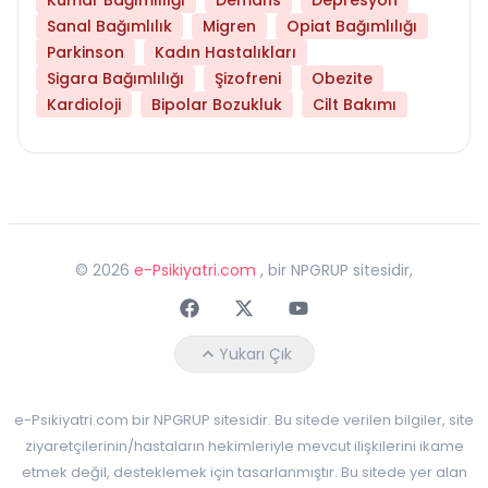
Sanal Bağımlılık
Migren
Opiat Bağımlılığı
Parkinson
Kadın Hastalıkları
Sigara Bağımlılığı
Şizofreni
Obezite
Kardioloji
Bipolar Bozukluk
Cilt Bakımı
©
2026
e-Psikiyatri.com
, bir NPGRUP sitesidir,
Faceebok
Twitter
Youtube
Yukarı Çık
e-Psikiyatri.com bir NPGRUP sitesidir. Bu sitede verilen bilgiler, site
ziyaretçilerinin/hastaların hekimleriyle mevcut ilişkilerini ikame
etmek değil, desteklemek için tasarlanmıştır. Bu sitede yer alan