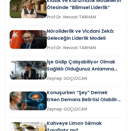
Klasik ve Karizmatik Modellerin
Ötesinde “Bilimsel Liderlik”
Prof.Dr. Nevzat TARHAN
Nöroliderlik ve Vicdani Zekâ:
Geleceğin Liderlik Modeli
Prof.Dr. Nevzat TARHAN
İşe Gidip Çalışabiliyor Olmak
Sağlıklı Olduğunuz Anlamına
Gelir mi?
Zeynep GÜÇLÜCAN
Konuşurken “Şey” Demek
Erken Demans Belirtisi Olabilir
mi?
Zeynep GÜÇLÜCAN
Kahveye Limon Sıkmak
Zayıflatır mı?