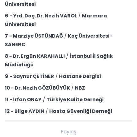
Üniversitesi
6
- Yrd. Doç. Dr. Nezih VAROL
/
Marmara
Üniversitesi
7
- Marziye ÜSTÜNDAĞ
/
Koç Üniversitesi-
SANERC
8
- Dr. Ergün KARAHALLI
/
İstanbul İl Sağlık
Müdürlüğü
9
- Saynur ÇETİNER
/
Hastane Dergisi
10
- Dr. Nezih GÖZÜBÜYÜK
/
NBZ
11
- İrfan ONAY
/
Türkiye Kalite Derneği
12
- Bilge AYDIN
/
Hasta Güvenliği Derneği
Paylaş