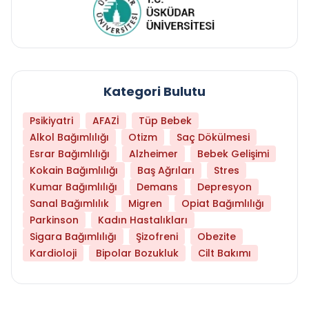
Kategori Bulutu
Psikiyatri
AFAZİ
Tüp Bebek
Alkol Bağımlılığı
Otizm
Saç Dökülmesi
Esrar Bağımlılığı
Alzheimer
Bebek Gelişimi
Kokain Bağımlılığı
Baş Ağrıları
Stres
Kumar Bağımlılığı
Demans
Depresyon
Sanal Bağımlılık
Migren
Opiat Bağımlılığı
Parkinson
Kadın Hastalıkları
Sigara Bağımlılığı
Şizofreni
Obezite
Kardioloji
Bipolar Bozukluk
Cilt Bakımı