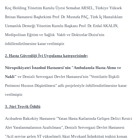
Koç Holding Yönetim Kurulu Üyesi Semahat ARSEL, Türkiye Yüksek
İhtisas Hastanesi Başhekimi Prof. Dr. Mustafa PAÇ, Türk İç Hastalıkları
Uzmanlık Derneği Yönetim Kurulu Başkanı Prof. Dr. Erdal AKALIN,
Medipolitan Eğitim ve Sağlık Vakfı ve Doktorlar Dizisi'nin
ödüllendirilmesine karar verilmiştir.
2. Hasta Güvenliği İyi Uygulama kategorisinde;
Nöropsikiyatri İstanbul Hastanesi'nin "Ambulansla Hasta Alımı ve
Nakli"
ve Denizli Servergazi Devlet Hastanesi'nin "Ventilatör İlişkili
Pnömoni Hızının Düşürülmesi" adlı projeleriyle ödüllendirilmesine karar
verilmiştir.
3. Jüri Teşvik Ödülü
Acıbadem Bakırköy Hastanesi "Yatan Hasta Katlarında Gelişen Delici Kesici
Alet Yaralanmalarının Azaltılması", Denizli Servergazi Devlet Hastanesi
"Acil servise gelen ST yükselmeli Akut Myokard İnfarktüsü teşhisi konan