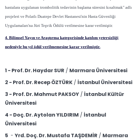
hastalara uygulanan trombolitik tedavinin başlama süresini kısaltmak" adlı
projeleri ve Polatlı Duatepe Devlet Hastanesi'nin Hasta Güvenliği
Uygulamaları'na Jüri Teşvik Ödülü verilmesine karar verilmiştir.
4. Bilimsel Yayın ve Araştırma kategorisinde katılım yetersizliği
nedeniyle bu yıl ödül verilmemesine karar verilmiştir.
1 -
Prof. Dr. Haydar SUR
/
Marmara Üniversitesi
2
- Prof. Dr. Recep ÖZTÜRK
/
İstanbul Üniversitesi
3 -
Prof. Dr. Mahmut PAKSOY
/
İstanbul Kültür
Üniversitesi
4 -
Doç. Dr. Aytolan YILDIRIM
/
İstanbul
Üniversitesi
5
-
Yrd. Doç. Dr. Mustafa TAŞDEMİR
/
Marmara