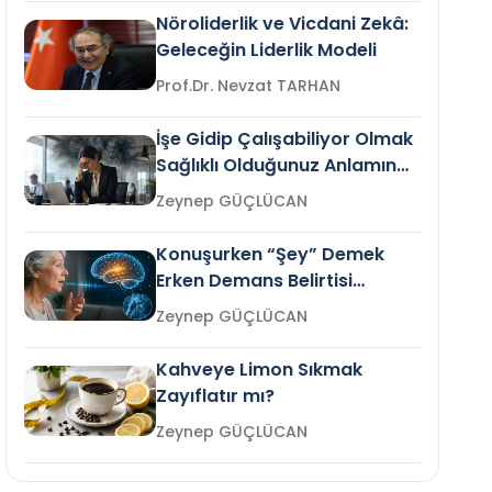
Nöroliderlik ve Vicdani Zekâ:
Geleceğin Liderlik Modeli
Prof.Dr. Nevzat TARHAN
İşe Gidip Çalışabiliyor Olmak
Sağlıklı Olduğunuz Anlamına
Gelir mi?
Zeynep GÜÇLÜCAN
Konuşurken “Şey” Demek
Erken Demans Belirtisi
Olabilir mi?
Zeynep GÜÇLÜCAN
Kahveye Limon Sıkmak
Zayıflatır mı?
Zeynep GÜÇLÜCAN