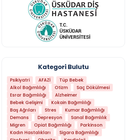
Kategori Bulutu
Psikiyatri
AFAZİ
Tüp Bebek
Alkol Bağımlılığı
Otizm
Saç Dökülmesi
Esrar Bağımlılığı
Alzheimer
Bebek Gelişimi
Kokain Bağımlılığı
Baş Ağrıları
Stres
Kumar Bağımlılığı
Libido Yüksekliği
Demans
Depresyon
Sanal Bağımlılık
Migren
Opiat Bağımlılığı
Parkinson
Kadın Hastalıkları
Sigara Bağımlılığı