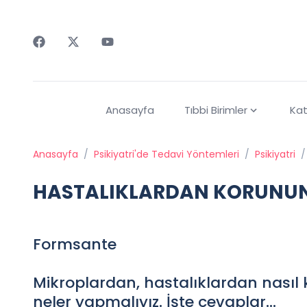
Faceebok
Twitter
Youtube
Anasayfa
Tıbbi Birimler
Kat
Anasayfa
/
Psikiyatri'de Tedavi Yöntemleri
/
Psikiyatri
/
HASTALIKLARDAN KORUNU
Formsante
Mikroplardan, hastalıklardan nasıl
neler yapmalıyız. İşte cevaplar...