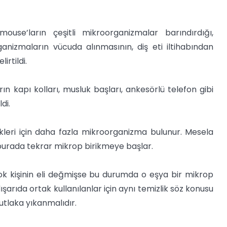
ouse’ların çeşitli mikroorganizmalar barındırdığı,
anizmaların vücuda alınmasının, diş eti iltihabından
irtildi.
 kapı kolları, musluk başları, ankesörlü telefon gibi
di.
kleri için daha fazla mikroorganizma bulunur. Mesela
 burada tekrar mikrop birikmeye başlar.
ok kişinin eli değmişse bu durumda o eşya bir mikrop
şarıda ortak kullanılanlar için aynı temizlik söz konusu
utlaka yıkanmalıdır.