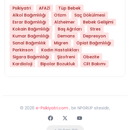
Psikiyatri
AFAZİ
Tüp Bebek
Alkol Bağımlılığı
Otizm
Saç Dökülmesi
Esrar Bağımlılığı
Alzheimer
Bebek Gelişimi
Kokain Bağımlılığı
Baş Ağrıları
Stres
Kumar Bağımlılığı
Demans
Depresyon
Sanal Bağımlılık
Migren
Opiat Bağımlılığı
Parkinson
Kadın Hastalıkları
Sigara Bağımlılığı
Şizofreni
Obezite
Kardioloji
Bipolar Bozukluk
Cilt Bakımı
©
2026
e-Psikiyatri.com
, bir NPGRUP sitesidir,
Faceebok
Twitter
Youtube