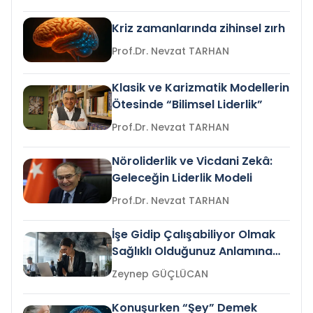
Kriz zamanlarında zihinsel zırh
Prof.Dr. Nevzat TARHAN
Klasik ve Karizmatik Modellerin
Ötesinde “Bilimsel Liderlik”
Prof.Dr. Nevzat TARHAN
Nöroliderlik ve Vicdani Zekâ:
Geleceğin Liderlik Modeli
Prof.Dr. Nevzat TARHAN
İşe Gidip Çalışabiliyor Olmak
Sağlıklı Olduğunuz Anlamına
Gelir mi?
Zeynep GÜÇLÜCAN
Konuşurken “Şey” Demek