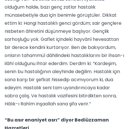
olduğum halde, bazı genç zatlar hastalık
münasebetiyle dua için benimle görüştüler. Dikkat
ettim ki: Hangi hastalıklı genci gördüm; sair gençlere
nisbeten âhiretini düşünmeye başlıyor. Gençlik
sarhoşluğu yok. Gaflet içindeki hayvânî hevesattan
bir derece kendini kurtarıyor. Ben de bakıyordum,
onların tahammül dâhilindeki hastalıklarını bir ihsan-ı
ilâhî olduğunu ihtar ederdim. Derdim ki: “Kardeşim,
senin bu hastalığının aleyhinde değilim. Hastalık için
sana karşı bir şefkat hissedip acımıyorum ki, dua
edeyim. Hastalık seni tam uyandırıncaya kadar
sabra çalış. Ve hastalık vazifesini bitirdikten sonra,
Hâlık-ı Rahîm inşaallah sana şifa verir.”
“Bu asır enaniyet asrı” diyor Bediüzzaman
Hazretleri