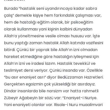
Burada “hastalık seni uyandırıncaya kadar sabra
çalış” demekle kişiye hem farkındalık çalışması var,
hem de hastalığı eğitim olarak, bir psikoeğitim
olarak kullanması yani kişinin kalbini dünyadan
Allah’a yöneltmesine vesile olması hususu var. İşte
bunu yaptığı zaman hastalık Allah katında vazifesini
bitirdi. Çünkü bir yaprak bile Allah’ın izni olmadan
hareket etmediğine göre hastalığın iyileşmesi için
Allah’ın izni ve iradesi lazım. Hastalık tevekkül ve
teslimiyet dersi veriyor. Çünkü insanda var. Özellikle
“bu asır enaniyet asrı” diyor Bediüzzaman Hazretleri.
Gerçekten egoizmin çok yükseldiği bir asırdayız.
Dindar insanlarda bile narsizm var hatta rahmetli
Zübeyir Ağabeyin bir sözü var: “Enaniyet-i Nuriye.
Yani enaniyeti olanlar var. Risale-i Nuru muaalimvari