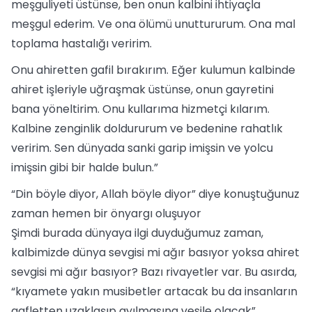
meşguliyeti üstünse, ben onun kalbini ihtiyaçla
meşgul ederim. Ve ona ölümü unuttururum. Ona mal
toplama hastalığı veririm.
Onu ahiretten gafil bırakırım. Eğer kulumun kalbinde
ahiret işleriyle uğraşmak üstünse, onun gayretini
bana yöneltirim. Onu kullarıma hizmetçi kılarım.
Kalbine zenginlik doldururum ve bedenine rahatlık
veririm. Sen dünyada sanki garip imişsin ve yolcu
imişsin gibi bir halde bulun.”
“Din böyle diyor, Allah böyle diyor” diye konuştuğunuz
zaman hemen bir önyargı oluşuyor
Şimdi burada dünyaya ilgi duyduğumuz zaman,
kalbimizde dünya sevgisi mi ağır basıyor yoksa ahiret
sevgisi mi ağır basıyor? Bazı rivayetler var. Bu asırda,
“kıyamete yakın musibetler artacak bu da insanların
gafletten uzaklaşıp ayılmasına vesile olacak”