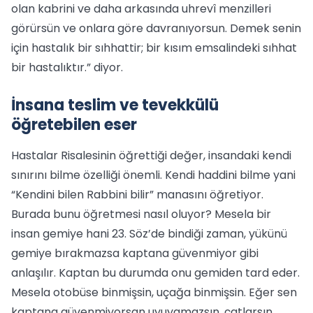
olan kabrini ve daha arkasında uhrevî menzilleri
görürsün ve onlara göre davranıyorsun. Demek senin
için hastalık bir sıhhattir; bir kısım emsalindeki sıhhat
bir hastalıktır.” diyor.
İnsana teslim ve tevekkülü
öğretebilen eser
Hastalar Risalesinin öğrettiği değer, insandaki kendi
sınırını bilme özelliği önemli. Kendi haddini bilme yani
“Kendini bilen Rabbini bilir” manasını öğretiyor.
Burada bunu öğretmesi nasıl oluyor? Mesela bir
insan gemiye hani 23. Söz’de bindiği zaman, yükünü
gemiye bırakmazsa kaptana güvenmiyor gibi
anlaşılır. Kaptan bu durumda onu gemiden tard eder.
Mesela otobüse binmişsin, uçağa binmişsin. Eğer sen
kaptana güvenmiyorsan uyuyamazsın, çatlarsın.