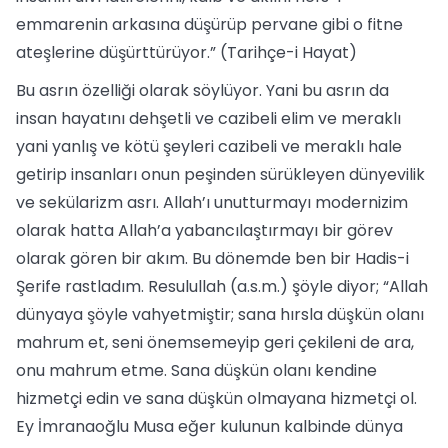
emmarenin arkasına düşürüp pervane gibi o fitne
ateşlerine düşürttürüyor.” (Tarihçe-i Hayat)
Bu asrın özelliği olarak söylüyor. Yani bu asrın da
insan hayatını dehşetli ve cazibeli elim ve meraklı
yani yanlış ve kötü şeyleri cazibeli ve meraklı hale
getirip insanları onun peşinden sürükleyen dünyevilik
ve sekülarizm asrı. Allah’ı unutturmayı modernizim
olarak hatta Allah’a yabancılaştırmayı bir görev
olarak gören bir akım. Bu dönemde ben bir Hadis-i
Şerife rastladım. Resulullah (a.s.m.) şöyle diyor; “Allah
dünyaya şöyle vahyetmiştir; sana hırsla düşkün olanı
mahrum et, seni önemsemeyip geri çekileni de ara,
onu mahrum etme. Sana düşkün olanı kendine
hizmetçi edin ve sana düşkün olmayana hizmetçi ol.
Ey İmranaoğlu Musa eğer kulunun kalbinde dünya