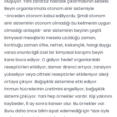
oluşuyor. Yani zararsız hastalık çıkarmasının sebebi.
Beyin organlarımızla otonom sinir sistemiyle
-önceden otonom kabul ediliyordu. Şimdi otonom
sinir sisteminin otonom olmadığı bu kelimenin uygun
olmadığı anlaşıldı- sinir sisteminin beyinin çeşitli
kimyasal mesajlarla mesela üzüldüğü zaman,
korktuğu zaman öfke, nefret, kıskançlık, hangi duygu
varsa onunla ilgili özel bir kimyasal karışımı beyin
kana boca ediyor. O gidiyor hedef organlardaki
reseptörleri etkiliyor, damar direnci artıyor, tansiyon
yükseliyor veya ciltteki reseptörler etkileniyor alerji
ortaya çıkıyor. Bağışıklık sistemine etki ediyor.
İmmun hücrelerinin üretimini engelliyor, bağışıklık
sistemi çöküyor. Yani hep örnekler vardır. Kişi yakınını
kaybeder, 6 ay sonra kanser olur. Bu örnekler var.
Bunu daha önce bilim ispat edemediği için “size öyle