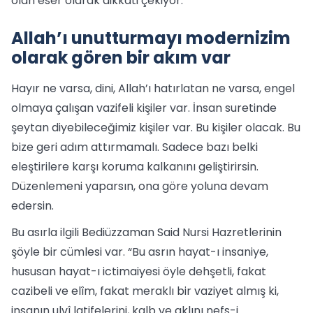
olan eser olarak dikkati çekiyor.
Allah’ı unutturmayı modernizim
olarak gören bir akım var
Hayır ne varsa, dini, Allah’ı hatırlatan ne varsa, engel
olmaya çalışan vazifeli kişiler var. İnsan suretinde
şeytan diyebileceğimiz kişiler var. Bu kişiler olacak. Bu
bize geri adım attırmamalı. Sadece bazı belki
eleştirilere karşı koruma kalkanını geliştirirsin.
Düzenlemeni yaparsın, ona göre yoluna devam
edersin.
Bu asırla ilgili Bediüzzaman Said Nursi Hazretlerinin
şöyle bir cümlesi var. “Bu asrın hayat-ı insaniye,
hususan hayat-ı ictimaiyesi öyle dehşetli, fakat
cazibeli ve elîm, fakat meraklı bir vaziyet almış ki,
insanın ulvî latifelerini, kalb ve aklını nefs-i