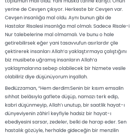
toplumun malı oldu. Yani muska tarihe karıştı. Onun
yerine de Cevşen çıkıyor. Herkeste bir Cevşen var.
Cevşen insanlığa mal oldu. Aynı bunun gibi de
Hastalar Risalesi insanlığa mal olmalı. Sadece Risale-i
Nur talebelerine mal olmamalı. Ve bunu o hale
getirebilirsek eğer yani tasavvufun asırlardır çile
çektirerek insanları Allah’a yaklaştırmaya çalıştığını
biz musibete uğramış insanların Allah’a
yaklaşmalarına sebep olabilecek bir hizmete vesile
olabiliriz diye düşünüyorum inşallah.
Bediüzzaman, “Hem derdim:Senin bir kısım emsalin
sıhhat belâsıyla gaflete düşüp, namazı terk edip,
kabri düşünmeyip, Allah’ı unutup, bir saatlik hayat-ı
dünyeviyenin zâhirî keyfiyle hadsiz bir hayat-ı
ebediyesini sarsar, zedeler, belki de harap eder. Sen
hastalık gözüyle, herhalde gideceğin bir menzilin